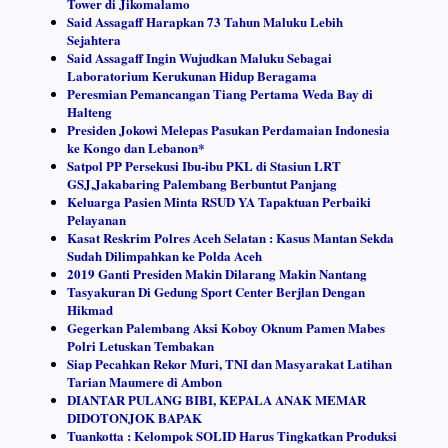
Tower di Jikomalamo
Said Assagaff Harapkan 73 Tahun Maluku Lebih
Sejahtera
Said Assagaff Ingin Wujudkan Maluku Sebagai
Laboratorium Kerukunan Hidup Beragama
Peresmian Pemancangan Tiang Pertama Weda Bay di
Halteng
Presiden Jokowi Melepas Pasukan Perdamaian Indonesia
ke Kongo dan Lebanon*
Satpol PP Persekusi Ibu-ibu PKL di Stasiun LRT
GSJ,Jakabaring Palembang Berbuntut Panjang
Keluarga Pasien Minta RSUD YA Tapaktuan Perbaiki
Pelayanan
Kasat Reskrim Polres Aceh Selatan : Kasus Mantan Sekda
Sudah Dilimpahkan ke Polda Aceh
2019 Ganti Presiden Makin Dilarang Makin Nantang
Tasyakuran Di Gedung Sport Center Berjlan Dengan
Hikmad
Gegerkan Palembang Aksi Koboy Oknum Pamen Mabes
Polri Letuskan Tembakan
Siap Pecahkan Rekor Muri, TNI dan Masyarakat Latihan
Tarian Maumere di Ambon
DIANTAR PULANG BIBI, KEPALA ANAK MEMAR
DIDOTONJOK BAPAK
Tuankotta : Kelompok SOLID Harus Tingkatkan Produksi