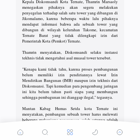
Kepala Diskomsandi Kota Ternate, Thamrin Marsaoly
menegaskan pihaknya akan segera melakukan
penyegelan terhadap salah satu tower yang dibangun di
Jikomalamo, karena beberapa waktu lalu pihaknya
mendapat informasi bahwa ada sebuah tower yang
dibangun di wilayah kelurahan Takome, kecamatan
Ternate Barat yang tidak dilengkapi izin dari
Pemerintah Kota (Pemkot) Ternate.
Thamrin menyatakan, Diskomsandi selaku instansi
tekhnis tidak mengetahui asal muasal tower tersebut.
"Kenapa kami tidak tahu, karena proses pembangunan
belum memiliki izin pendiriannya lewat Izin
Mendirikan Bangunan (IMB) maupun izin tekhnis dari
Diskomsansi. Tapi kemudian para pengembang jaringan
ini kita belum tahun pasti siapa yang membangun
sehingga pembagunan ini dianggap ilegal," tegasnya.
Mantan Kabag Humas Setda kota Ternate ini
menyatakan, pembangun sebuah tower harus melewati
beberapa mekanisme pengurusan, salah satunya adalah
IMB kemudian izin prinsip yang dikeluarkan
Diskomsandi sebagai syarat mutlak untuk sebuah
pembangunan tower, tapi kemudain sampai saat ini