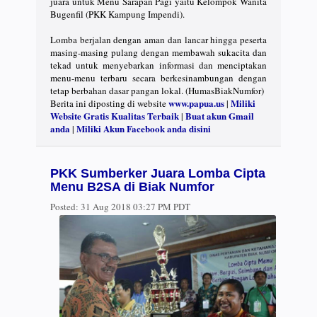
juara untuk Menu Sarapan Pagi yaitu Kelompok Wanita
Bugenfil (PKK Kampung Impendi).
Lomba berjalan dengan aman dan lancar hingga peserta
masing-masing pulang dengan membawah sukacita dan
tekad untuk menyebarkan informasi dan menciptakan
menu-menu terbaru secara berkesinambungan dengan
tetap berbahan dasar pangan lokal. (HumasBiakNumfor)
www.papua.us
Miliki
Berita ini diposting di website
|
Website Gratis Kualitas Terbaik
Buat akun Gmail
|
anda
Miliki Akun Facebook anda disini
|
PKK Sumberker Juara Lomba Cipta
Menu B2SA di Biak Numfor
Posted:
31 Aug 2018 03:27 PM PDT