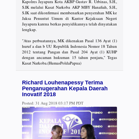
Kapolres Jayapura Kota AKBP Gustav R. Urbinas, S.H.,
S.IK melalui Kasat Narkoba AKP MBY Hanafiah, S.H.,
S.IK saat dikonfirmasi membenarkan penyerahan MK ke
Jaksa Penuntut Umum di Kantor Kejaksaan Negeri
Jayapura karena berkas penyidikannya telah dinyatakan
lengkap.
"Atas perbuatannya, MK dikenakan Pasal 136 Ayat (1)
huruf a dan b UU Republik Indonesia Nomor 18 Tahun
2012 tentang Pangan dan Pasal 204 Ayat (1) KUHP
dengan ancaman hukuman 15 tahun penjara," Tegas
Kasat Narkoba.(HumasPoldaPapua)
Richard Louhenapessy Terima
Penganugerahan Kepala Daerah
Inovatif 2018
Posted:
31 Aug 2018 03:17 PM PDT