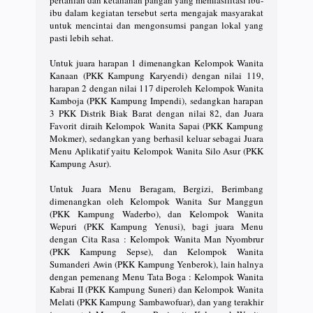
ibu dalam kegiatan tersebut serta mengajak masyarakat
untuk mencintai dan mengonsumsi pangan lokal yang
pasti lebih sehat.
Untuk juara harapan 1 dimenangkan Kelompok Wanita
Kanaan (PKK Kampung Karyendi) dengan nilai 119,
harapan 2 dengan nilai 117 diperoleh Kelompok Wanita
Kamboja (PKK Kampung Impendi), sedangkan harapan
3 PKK Distrik Biak Barat dengan nilai 82, dan Juara
Favorit diraih Kelompok Wanita Sapai (PKK Kampung
Mokmer), sedangkan yang berhasil keluar sebagai Juara
Menu Aplikatif yaitu Kelompok Wanita Silo Asur (PKK
Kampung Asur).
Untuk Juara Menu Beragam, Bergizi, Berimbang
dimenangkan oleh Kelompok Wanita Sur Manggun
(PKK Kampung Waderbo), dan Kelompok Wanita
Wepuri (PKK Kampung Yenusi), bagi juara Menu
dengan Cita Rasa : Kelompok Wanita Man Nyombrur
(PKK Kampung Sepse), dan Kelompok Wanita
Sumanderi Awin (PKK Kampung Yenberok), lain halnya
dengan pemenang Menu Tata Boga : Kelompok Wanita
Kabrai II (PKK Kampung Suneri) dan Kelompok Wanita
Melati (PKK Kampung Sambawofuar), dan yang terakhir