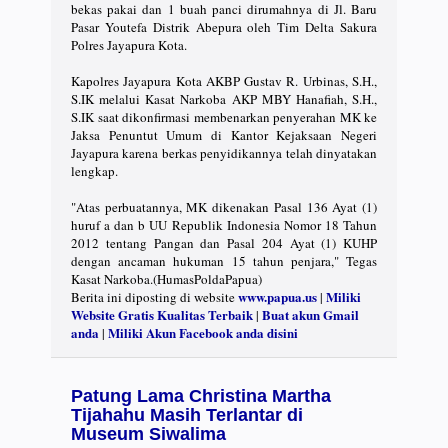
bekas pakai dan 1 buah panci dirumahnya di Jl. Baru
Pasar Youtefa Distrik Abepura oleh Tim Delta Sakura
Polres Jayapura Kota.
Kapolres Jayapura Kota AKBP Gustav R. Urbinas, S.H.,
S.IK melalui Kasat Narkoba AKP MBY Hanafiah, S.H.,
S.IK saat dikonfirmasi membenarkan penyerahan MK ke
Jaksa Penuntut Umum di Kantor Kejaksaan Negeri
Jayapura karena berkas penyidikannya telah dinyatakan
lengkap.
"Atas perbuatannya, MK dikenakan Pasal 136 Ayat (1)
huruf a dan b UU Republik Indonesia Nomor 18 Tahun
2012 tentang Pangan dan Pasal 204 Ayat (1) KUHP
dengan ancaman hukuman 15 tahun penjara," Tegas
Kasat Narkoba.(HumasPoldaPapua)
www.papua.us
Miliki
Berita ini diposting di website
|
Website Gratis Kualitas Terbaik
Buat akun Gmail
|
anda
Miliki Akun Facebook anda disini
|
Patung Lama Christina Martha
Tijahahu Masih Terlantar di
Museum Siwalima