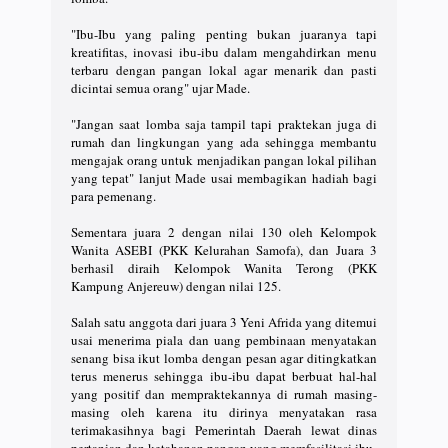
"Ibu-Ibu yang paling penting bukan juaranya tapi
kreatifitas, inovasi ibu-ibu dalam mengahdirkan menu
terbaru dengan pangan lokal agar menarik dan pasti
dicintai semua orang" ujar Made.
"Jangan saat lomba saja tampil tapi praktekan juga di
rumah dan lingkungan yang ada sehingga membantu
mengajak orang untuk menjadikan pangan lokal pilihan
yang tepat" lanjut Made usai membagikan hadiah bagi
para pemenang.
Sementara juara 2 dengan nilai 130 oleh Kelompok
Wanita ASEBI (PKK Kelurahan Samofa), dan Juara 3
berhasil diraih Kelompok Wanita Terong (PKK
Kampung Anjereuw) dengan nilai 125.
Salah satu anggota dari juara 3 Yeni Afrida yang ditemui
usai menerima piala dan uang pembinaan menyatakan
senang bisa ikut lomba dengan pesan agar ditingkatkan
terus menerus sehingga ibu-ibu dapat berbuat hal-hal
yang positif dan mempraktekannya di rumah masing-
masing oleh karena itu dirinya menyatakan rasa
terimakasihnya bagi Pemerintah Daerah lewat dinas
pertanian dan ketahanan pangan yang memfasilitasi ibu-