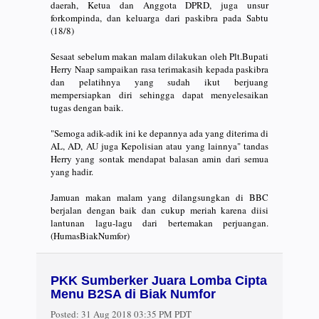
daerah, Ketua dan Anggota DPRD, juga unsur
forkompinda, dan keluarga dari paskibra pada Sabtu
(18/8)
Sesaat sebelum makan malam dilakukan oleh Plt.Bupati
Herry Naap sampaikan rasa terimakasih kepada paskibra
dan pelatihnya yang sudah ikut berjuang
mempersiapkan diri sehingga dapat menyelesaikan
tugas dengan baik.
"Semoga adik-adik ini ke depannya ada yang diterima di
AL, AD, AU juga Kepolisian atau yang lainnya" tandas
Herry yang sontak mendapat balasan amin dari semua
yang hadir.
Jamuan makan malam yang dilangsungkan di BBC
berjalan dengan baik dan cukup meriah karena diisi
lantunan lagu-lagu dari bertemakan perjuangan.
(HumasBiakNumfor)
PKK Sumberker Juara Lomba Cipta
Menu B2SA di Biak Numfor
Posted:
31 Aug 2018 03:35 PM PDT