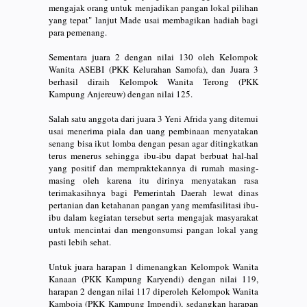
mengajak orang untuk menjadikan pangan lokal pilihan
yang tepat" lanjut Made usai membagikan hadiah bagi
para pemenang.
Sementara juara 2 dengan nilai 130 oleh Kelompok
Wanita ASEBI (PKK Kelurahan Samofa), dan Juara 3
berhasil diraih Kelompok Wanita Terong (PKK
Kampung Anjereuw) dengan nilai 125.
Salah satu anggota dari juara 3 Yeni Afrida yang ditemui
usai menerima piala dan uang pembinaan menyatakan
senang bisa ikut lomba dengan pesan agar ditingkatkan
terus menerus sehingga ibu-ibu dapat berbuat hal-hal
yang positif dan mempraktekannya di rumah masing-
masing oleh karena itu dirinya menyatakan rasa
terimakasihnya bagi Pemerintah Daerah lewat dinas
pertanian dan ketahanan pangan yang memfasilitasi ibu-
ibu dalam kegiatan tersebut serta mengajak masyarakat
untuk mencintai dan mengonsumsi pangan lokal yang
pasti lebih sehat.
Untuk juara harapan 1 dimenangkan Kelompok Wanita
Kanaan (PKK Kampung Karyendi) dengan nilai 119,
harapan 2 dengan nilai 117 diperoleh Kelompok Wanita
Kamboja (PKK Kampung Impendi), sedangkan harapan