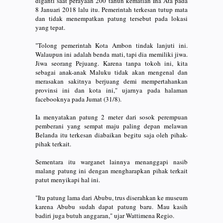
diganti saat perayaan 200 tahun kematian Ina Ata pada
8 Januari 2018 lalu itu. Pemerintah terkesan tutup mata
dan tidak menempatkan patung tersebut pada lokasi
yang tepat.
"Tolong pemerintah Kota Ambon tindak lanjuti ini.
Walaupun ini adalah benda mati, tapi dia memiliki jiwa.
Jiwa seorang Pejuang. Karena tanpa tokoh ini, kita
sebagai anak-anak Maluku tidak akan mengenal dan
merasakan sakitnya berjuang demi mempertahankan
provinsi ini dan kota ini," ujarnya pada halaman
facebooknya pada Jumat (31/8).
Ia menyatakan patung 2 meter dari sosok perempuan
pemberani yang sempat maju paling depan melawan
Belanda itu terkesan diabaikan begitu saja oleh pihak-
pihak terkait.
Sementara itu warganet lainnya menanggapi nasib
malang patung ini dengan mengharapkan pihak terkait
patut menyikapi hal ini.
"Itu patung lama dari Abubu, trus diserahkan ke museum
karena Abubu sudah dapat patung baru. Mau kasih
badiri juga butuh anggaran," ujar Wattimena Regio.