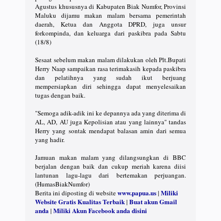
Agustus khususnya di Kabupaten Biak Numfor, Provinsi
Maluku dijamu makan malam bersama pemerintah
daerah, Ketua dan Anggota DPRD, juga unsur
forkompinda, dan keluarga dari paskibra pada Sabtu
(18/8)
Sesaat sebelum makan malam dilakukan oleh Plt.Bupati
Herry Naap sampaikan rasa terimakasih kepada paskibra
dan pelatihnya yang sudah ikut berjuang
mempersiapkan diri sehingga dapat menyelesaikan
tugas dengan baik.
"Semoga adik-adik ini ke depannya ada yang diterima di
AL, AD, AU juga Kepolisian atau yang lainnya" tandas
Herry yang sontak mendapat balasan amin dari semua
yang hadir.
Jamuan makan malam yang dilangsungkan di BBC
berjalan dengan baik dan cukup meriah karena diisi
lantunan lagu-lagu dari bertemakan perjuangan.
(HumasBiakNumfor)
www.papua.us
Miliki
Berita ini diposting di website
|
Website Gratis Kualitas Terbaik
Buat akun Gmail
|
anda
Miliki Akun Facebook anda disini
|