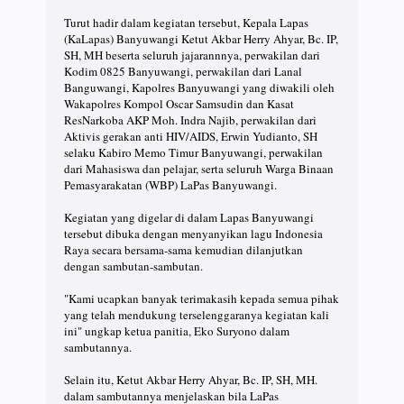
Turut hadir dalam kegiatan tersebut, Kepala Lapas
(KaLapas) Banyuwangi Ketut Akbar Herry Ahyar, Bc. IP,
SH, MH beserta seluruh jajarannnya, perwakilan dari
Kodim 0825 Banyuwangi, perwakilan dari Lanal
Banguwangi, Kapolres Banyuwangi yang diwakili oleh
Wakapolres Kompol Oscar Samsudin dan Kasat
ResNarkoba AKP Moh. Indra Najib, perwakilan dari
Aktivis gerakan anti HIV/AIDS, Erwin Yudianto, SH
selaku Kabiro Memo Timur Banyuwangi, perwakilan
dari Mahasiswa dan pelajar, serta seluruh Warga Binaan
Pemasyarakatan (WBP) LaPas Banyuwangi.
Kegiatan yang digelar di dalam Lapas Banyuwangi
tersebut dibuka dengan menyanyikan lagu Indonesia
Raya secara bersama-sama kemudian dilanjutkan
dengan sambutan-sambutan.
"Kami ucapkan banyak terimakasih kepada semua pihak
yang telah mendukung terselenggaranya kegiatan kali
ini" ungkap ketua panitia, Eko Suryono dalam
sambutannya.
Selain itu, Ketut Akbar Herry Ahyar, Bc. IP, SH, MH.
dalam sambutannya menjelaskan bila LaPas