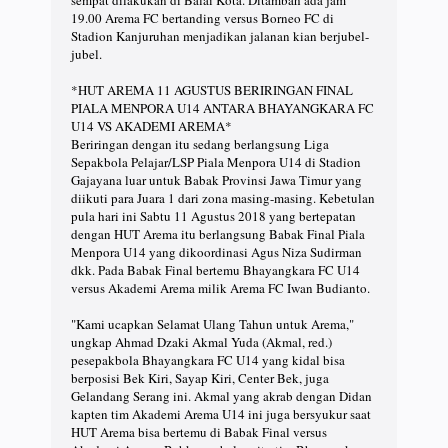
sempat dilakukan di Balai Kota. Ditambah ada jam
19.00 Arema FC bertanding versus Borneo FC di
Stadion Kanjuruhan menjadikan jalanan kian berjubel-
jubel.
*HUT AREMA 11 AGUSTUS BERIRINGAN FINAL
PIALA MENPORA U14 ANTARA BHAYANGKARA FC
U14 VS AKADEMI AREMA*
Beriringan dengan itu sedang berlangsung Liga
Sepakbola Pelajar/LSP Piala Menpora U14 di Stadion
Gajayana luar untuk Babak Provinsi Jawa Timur yang
diikuti para Juara 1 dari zona masing-masing. Kebetulan
pula hari ini Sabtu 11 Agustus 2018 yang bertepatan
dengan HUT Arema itu berlangsung Babak Final Piala
Menpora U14 yang dikoordinasi Agus Niza Sudirman
dkk. Pada Babak Final bertemu Bhayangkara FC U14
versus Akademi Arema milik Arema FC Iwan Budianto.
"Kami ucapkan Selamat Ulang Tahun untuk Arema,"
ungkap Ahmad Dzaki Akmal Yuda (Akmal, red.)
pesepakbola Bhayangkara FC U14 yang kidal bisa
berposisi Bek Kiri, Sayap Kiri, Center Bek, juga
Gelandang Serang ini. Akmal yang akrab dengan Didan
kapten tim Akademi Arema U14 ini juga bersyukur saat
HUT Arema bisa bertemu di Babak Final versus