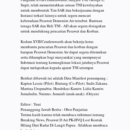
Supit, telah memerintahkan satuan TNI kewilayahan
untuk membentuk Tim SAR dan bekerjasama dengan
Instansi terkait lainnya untuk segera mencari
keberadaan Pesawat Demonim Air tersebut. Bantuan
tenaga SAR dan Heli TNI - AD akan segera disiagakan
untuk mendukung pencarian Pesawat dan Korban.
Kodam XVII/Cenderawasih akan bekerja keras
membantu pencarian Pesawat dan korban dengan
harapan Pesawat Demonim Air dapat segera ditemukan
serta diharapkan bagi masyarakat yang mempunyai
Informasi tentang kemungkinan lokasi jatuhnya Pesawat
dapat melaporkan kepada aparat TNI setempat.
Berikut dibawah ini adalah Data Manifest penumpang ;
Kapten Lessie (Pilot). Bintang (Co-Pilot). Sudir Zakana.
Martina Uropmabin. Hendrikus Kamiw. Lidia Kamiw.
Jumaludin. Naimus. Jumaidi (anak-anak). (Oriyen)
Editor : Yuni
Penanggung Jawab Berita : Obor Panjaitan
Terima kasih karena telah membaca informasi tentang
Breaking News, Pesawat D Air PK-HVQ Lost Kontak
Hilang Dari Radar Di Langit Papua . Silahkan membaca