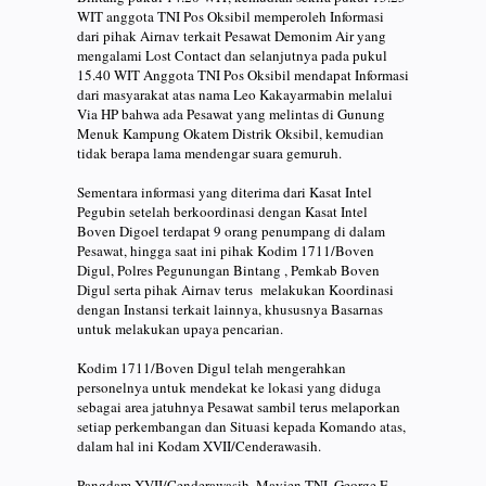
WIT anggota TNI Pos Oksibil memperoleh Informasi
dari pihak Airnav terkait Pesawat Demonim Air yang
mengalami Lost Contact dan selanjutnya pada pukul
15.40 WIT Anggota TNI Pos Oksibil mendapat Informasi
dari masyarakat atas nama Leo Kakayarmabin melalui
Via HP bahwa ada Pesawat yang melintas di Gunung
Menuk Kampung Okatem Distrik Oksibil, kemudian
tidak berapa lama mendengar suara gemuruh.
Sementara informasi yang diterima dari Kasat Intel
Pegubin setelah berkoordinasi dengan Kasat Intel
Boven Digoel terdapat 9 orang penumpang di dalam
Pesawat, hingga saat ini pihak Kodim 1711/Boven
Digul, Polres Pegunungan Bintang , Pemkab Boven
Digul serta pihak Airnav terus melakukan Koordinasi
dengan Instansi terkait lainnya, khususnya Basarnas
untuk melakukan upaya pencarian.
Kodim 1711/Boven Digul telah mengerahkan
personelnya untuk mendekat ke lokasi yang diduga
sebagai area jatuhnya Pesawat sambil terus melaporkan
setiap perkembangan dan Situasi kepada Komando atas,
dalam hal ini Kodam XVII/Cenderawasih.
Pangdam XVII/Cenderawasih, Mayjen TNI. George E.