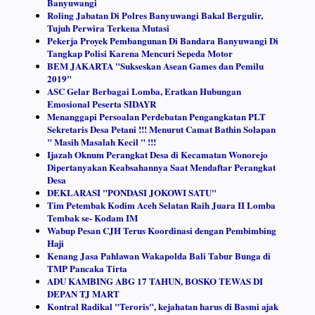
Banyuwangi
Roling Jabatan Di Polres Banyuwangi Bakal Bergulir,
Tujuh Perwira Terkena Mutasi
Pekerja Proyek Pembangunan Di Bandara Banyuwangi Di
Tangkap Polisi Karena Mencuri Sepeda Motor
BEM JAKARTA "Sukseskan Asean Games dan Pemilu
2019"
ASC Gelar Berbagai Lomba, Eratkan Hubungan
Emosional Peserta SIDAYR
Menanggapi Persoalan Perdebatan Pengangkatan PLT
Sekretaris Desa Petani !!! Menurut Camat Bathin Solapan
" Masih Masalah Kecil " !!!
Ijazah Oknum Perangkat Desa di Kecamatan Wonorejo
Dipertanyakan Keabsahannya Saat Mendaftar Perangkat
Desa
DEKLARASI "PONDASI JOKOWI SATU"
Tim Petembak Kodim Aceh Selatan Raih Juara II Lomba
Tembak se- Kodam IM
Wabup Pesan CJH Terus Koordinasi dengan Pembimbing
Haji
Kenang Jasa Pahlawan Wakapolda Bali Tabur Bunga di
TMP Pancaka Tirta
ADU KAMBING ABG 17 TAHUN, BOSKO TEWAS DI
DEPAN TJ MART
Kontral Radikal "Teroris", kejahatan harus di Basmi ajak