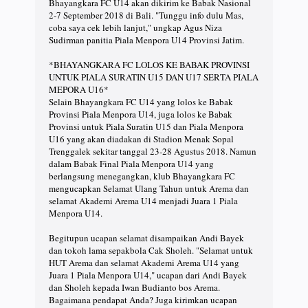
Bhayangkara FC U14 akan dikirim ke Babak Nasional
2-7 September 2018 di Bali. "Tunggu info dulu Mas,
coba saya cek lebih lanjut," ungkap Agus Niza
Sudirman panitia Piala Menpora U14 Provinsi Jatim.
*BHAYANGKARA FC LOLOS KE BABAK PROVINSI
UNTUK PIALA SURATIN U15 DAN U17 SERTA PIALA
MEPORA U16*
Selain Bhayangkara FC U14 yang lolos ke Babak
Provinsi Piala Menpora U14, juga lolos ke Babak
Provinsi untuk Piala Suratin U15 dan Piala Menpora
U16 yang akan diadakan di Stadion Menak Sopal
Trenggalek sekitar tanggal 23-28 Agustus 2018. Namun
dalam Babak Final Piala Menpora U14 yang
berlangsung menegangkan, klub Bhayangkara FC
mengucapkan Selamat Ulang Tahun untuk Arema dan
selamat Akademi Arema U14 menjadi Juara 1 Piala
Menpora U14.
Begitupun ucapan selamat disampaikan Andi Bayek
dan tokoh lama sepakbola Cak Sholeh. "Selamat untuk
HUT Arema dan selamat Akademi Arema U14 yang
Juara 1 Piala Menpora U14," ucapan dari Andi Bayek
dan Sholeh kepada Iwan Budianto bos Arema.
Bagaimana pendapat Anda? Juga kirimkan ucapan