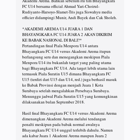
Akademi Arema. Bahkan sebelum itu tim Bhayangkara
FC U14 bersama official Ahmad Yari-Choirul-
Rudiyanto-Harsoyo-Slamet-Tris juga Siswahyu media
officier didampingi Munir, Andi Bayek dan Cak Sholeh.
*AKADEMI AREMA U14 JUARA 1 DAN
BHAYANGKARA FC U14 JUARA 2 AKAN DIKIRIM
KE BABAK NASIONAL DI BALI?*
Pertandingan final Piala Menpora U14 antara
Bhayangkara FC U14 versus Akademi Arema itupun
berlangsung seru dan menegangkan meskipun Piala
Menpora U14 itu bukanlah target yang paling utama
bagi Bhayangkara FC U14. Ada target lebih utama lain
termasuk Piala Suratin U15 dimana Bhayangkara FC
U15 (terdiri dari U15 dan U14, red.) juga berhasil masuk
ke Babak Provinsi dengan menjadi Juara 1 Kota
Surabaya setelah mengalahkan Persebaya Surabaya.
Menunggu jadwal Piala Suratin U15 yang kemungkinan
dilaksanakan bulan September 2018.
Hasil final Bhayangkara FC U14 versus Akademi Arema
dimenangkan Akademi Arema melalui tendangan
penalti meskipun pada babak normal awalnya
Bhayangkara FC U14 unggul terlebih dahulu. Namun
ada kabar Juara 1 Akademi Arema maupun Juara 2