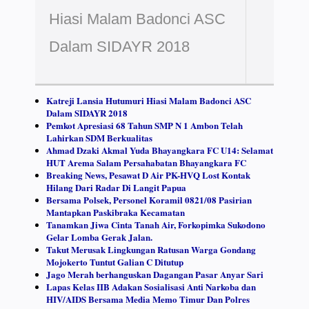
Hiasi Malam Badonci ASC
Dalam SIDAYR 2018
Katreji Lansia Hutumuri Hiasi Malam Badonci ASC
Dalam SIDAYR 2018
Pemkot Apresiasi 68 Tahun SMP N 1 Ambon Telah
Lahirkan SDM Berkualitas
Ahmad Dzaki Akmal Yuda Bhayangkara FC U14: Selamat
HUT Arema Salam Persahabatan Bhayangkara FC
Breaking News, Pesawat D Air PK-HVQ Lost Kontak
Hilang Dari Radar Di Langit Papua
Bersama Polsek, Personel Koramil 0821/08 Pasirian
Mantapkan Paskibraka Kecamatan
Tanamkan Jiwa Cinta Tanah Air, Forkopimka Sukodono
Gelar Lomba Gerak Jalan.
Takut Merusak Lingkungan Ratusan Warga Gondang
Mojokerto Tuntut Galian C Ditutup
Jago Merah berhanguskan Dagangan Pasar Anyar Sari
Lapas Kelas IIB Adakan Sosialisasi Anti Narkoba dan
HIV/AIDS Bersama Media Memo Timur Dan Polres