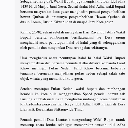
Sebagai seorang da'i, Wakil Bupati juga mengisi khutbah Idul adha
1439 H. di Masjid Jami Geser. Seusai shalat Idul Adha wakil bupati
bersama masyarakat kota geser menghadiri prosesi penyembelihan
hewan Qurban di antaranya penyembelihan Hewan Qurban di
dusun Lomin, Dusun Kilwaru dan di masjid Jami Kota geser.
Kamis, (23/8), sehari setelah merayakan Hari Raya Idul Adha Wakil
Bupati berserta rombongan bersilaturahmi ke Desa urung
menghadiri acara penutupan halal bi halal yang di selenggarakan
oleh pemuda dan masyarakat Desa urung dan sekitarnya.
Usai menghadiri acara penutupan halal bi halal Wakil Bupati
menyempatkan diri bersama pemuda Kiltai dibawa komando Farid
Khow meninjau Pulau Neden. Farid Khow bersama beberapa
temannya berencana menjadikan pulau neden sebagi salah satu
objek wisata yang menarik di kota geser.
Setelah meninjau Pulau Neden, wakil bupati dan rombongan
kembali ke kota bula menggunakan Speed pemda. namun tak
lansung kembali melainkan menghadiri undangan acara penutupan
lomba-lomba perayaan hari Raya idul Adha 1439 hijriah di Desa
Liantasik Kecamatan Siritaunwida Timur.
Pemuda pemudi Desa Liantasik mengundang Wakil Bupati untuk
menutup acara lomba sekaligus memberikan tausiah idul Adha