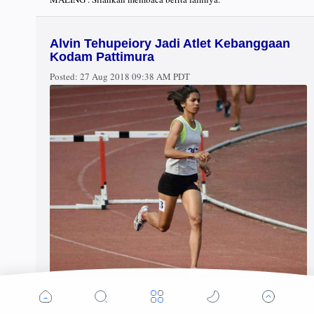
Alvin Tehupeiory Jadi Atlet Kebanggaan
Kodam Pattimura
Posted:
27 Aug 2018 09:38 AM PDT
AMBON, LELEMUKU.COM - Sersan Dua (Serda) (K) Alvin
Tehupeiory merupakan salah satu atlet kebanggan yang dimiliki
oleh Kodam XVI/Pattimura. Perempuan asal Hutumuri tersebut