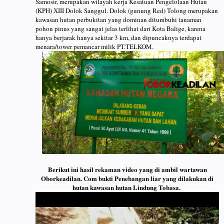
Samosir, merupakan wilayah kerja Kesatuan Pengelolaan Hutan
(KPH) XIII Dolok Sanggul. Dolok (gunung Red) Tolong merupakan
kawasan hutan perbukitan yang dominan ditumbuhi tanaman
pohon pinus yang sangat jelas terlihat dari Kota Balige, karena
hanya berjarak hanya sekitar 3 km, dan dipuncaknya terdapat
menara/tower pemancar milik PT.TELKOM.
Berikut ini hasil rekaman video yang di ambil wartawan
Oborkeadilan. Com bukti Penebangan liar yang dilakukan di
hutan kawasan hutan Lindung Tobasa.