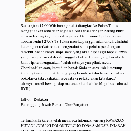
Sekitar jam 17.00 Wib barang bukti diangkut ke Polres Tobasa
menggunakan armada truk jenis Cold Diesel dengan barang bukti
ratusan batang kayu broti dan papan. Dan menurut pihak Polres
Tobasa senin [ 27/08/18 ] akan mereka panggil saksi untuk dimintai
keterangan terkait untuk mengetahui siapa pelaku penebangan
tersebut. Saat ditanya siapa saksi yang akan dipanggil bapak Erwin
yang merupakan salah satu anggota Polres Tobasa yang berada di
Unit Tipiter mengatakan " salah satunya yah pihak media
Oborkeadilan.com, kemudian bapak Siahaan serta tidak tertutup
kemungkinan pemilik ladang yang berada sekitar lokasi kejadian,
pokoknya kita usahakan secepatnya pelaku akan kita dapat"
ujarnya sambil bersiap-siap meluncur kembali ke Mapolres Tobasa.[
RYH ]
Editor : Redaktur
Penanggung Jawab Berita : Obor Panjaitan
Terima kasih karena telah membaca informasi tentang KAWASAN
HUTAN LINDUNG DOLOK TOLONG TOBA SAMOSIR DIJARAH
MALING . Silahkan membaca berita lainnya.