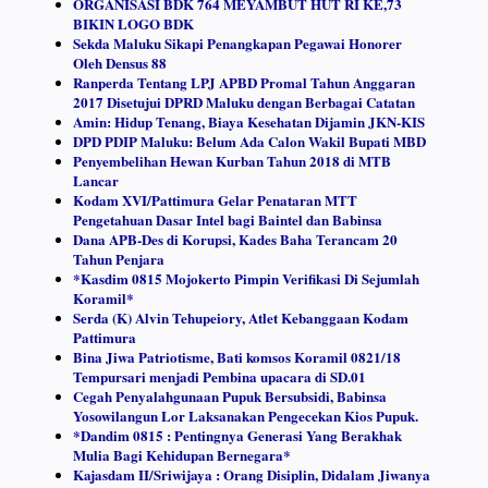
ORGANISASI BDK 764 MEYAMBUT HUT RI KE,73
BIKIN LOGO BDK
Sekda Maluku Sikapi Penangkapan Pegawai Honorer
Oleh Densus 88
Ranperda Tentang LPJ APBD Promal Tahun Anggaran
2017 Disetujui DPRD Maluku dengan Berbagai Catatan
Amin: Hidup Tenang, Biaya Kesehatan Dijamin JKN-KIS
DPD PDIP Maluku: Belum Ada Calon Wakil Bupati MBD
Penyembelihan Hewan Kurban Tahun 2018 di MTB
Lancar
Kodam XVI/Pattimura Gelar Penataran MTT
Pengetahuan Dasar Intel bagi Baintel dan Babinsa
Dana APB-Des di Korupsi, Kades Baha Terancam 20
Tahun Penjara
*Kasdim 0815 Mojokerto Pimpin Verifikasi Di Sejumlah
Koramil*
Serda (K) Alvin Tehupeiory, Atlet Kebanggaan Kodam
Pattimura
Bina Jiwa Patriotisme, Bati komsos Koramil 0821/18
Tempursari menjadi Pembina upacara di SD.01
Cegah Penyalahgunaan Pupuk Bersubsidi, Babinsa
Yosowilangun Lor Laksanakan Pengecekan Kios Pupuk.
*Dandim 0815 : Pentingnya Generasi Yang Berakhak
Mulia Bagi Kehidupan Bernegara*
Kajasdam II/Sriwijaya : Orang Disiplin, Didalam Jiwanya