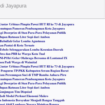
di Jayapura
ustav Urbinas Pimpin Pawai HUT RI ke 73 di Jayapura
 Penutupan Pameran Pembangunan Kota Jayapura
gi Doorprize di Stan Para-Para Pelayanan Publik
dupan Ratusan Liter Sopi dari Ambon
Babullah Gelar Lomba Agustusan
n Pantai di Kota Ternate
Tobelo Selenggarakan Lomba Kesenian Daerah
ibra dan PBB ke Warga Kota Tual
TNI-POlri Gelar Olahraga Bersama di Lantamal IX
en Padi Warga di Waimital
ustav Urbinas Pimpin Pawai HUT RI ke 73 di Jayapura
k Pengurus TP-PKK Kabupaten Seram Bagian Barat
lam Perenungan Suci di TMP Ramba Anbara Piru
 Penutupan Pameran Pembangunan Kota Jayapura
gi Doorprize di Stan Para-Para Pelayanan Publik
dupan Ratusan Liter Sopi dari Ambon
Kunjungan Tim Dispsiad
Jadi Modal Perkuat Ekonomi Makro
 Indonesia Bersyukur Menjadi Bangsa Tangguh
ipasi Aktif Lembaga Negara Majukan Bangsa