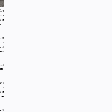
Ibu
ran
pat
lam
 1A
ura
ota
rma
tia
MBE
nya
ura
pat
ari
ura