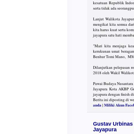
kesatuan Republik Indo
serta tidak ada seorangp
Lanjut Walikota Jayapur
mengikat kita semua dari
kita harus kuat serta k
jayapura satu hati memb
"Mari kita menjaga kea
kerukunan umat beragama
Benhur Tomi Mano, MM
Dilanjutkan pelepasan 
2018 oleh Wakil Walikot
Pawai Budaya Nusantara
Jayapura Kota AKBP Gus
jayapura dengan finish 
Berita ini diposting di w
anda
Miliki Akun Face
|
Gustav Urbinas
Jayapura