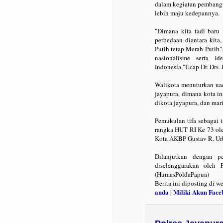
dalam kegiatan pembang
lebih maju kedepannya.
"Dimana kita tadi baru
perbedaan diantara kit
Putih tetap Merah Putih"
nasionalisme serta i
Indonesia,"Ucap Dr. Drs
Walikota menuturkan uac
jayapura, dimana kota i
dikota jayapura, dan mar
Pemukulan tifa sebagai 
rangka HUT RI Ke 73 ol
Kota AKBP Gustav R. Urbi
Dilanjutkan dengan 
diselenggarakan oleh
(HumasPoldaPapua)
Berita ini diposting di w
anda
Miliki Akun Face
|