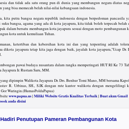
nesia dan tidak ada satu orang pun di dunia yang membangun negara diatas neg
un yang bisa memecah belah nilai-nilai kebangsaan indonesia.
a, kita putra bangsa negara republik indonesia dengan berpedoman pancasila y
 suku bangsa, agama yang ada di kota jayapura, kita tidak boleh terpecah belah 
ompak dalam bersatu membangun kota jayapura sesuai dengan moto pembangunan k
angun kota untuk kemuliaan Tuhan.
manan, ketertiban dan kebersihan kota ini dan yang terpenting adalah tolera
 dikota jayapura tetap kita jaga dengan baik, jayalah kota jayapura,"Ucap Dr. D
.
rombongan pawai budaya nusantara dalam rangka memperingati HUT RI Ke 73 Ta
a Jayapura Ir. Rustam Saru, MM.
 yang dipimpin Walikota Jayapura Dr. Drs. Benhur Tomi Mano, MM bersama Kapol
tav R. Urbinas, SH., S.IK dengan rute kantor walikota dengan mengelilingi k
di Gor Waringin.(HumasPoldaPapua)
www.papua.us
Miliki Website Gratis Kualitas Terbaik
Buat akun Gmail
ebsite
|
|
book anda disini
 Hadiri Penutupan Pameran Pembangunan Kota