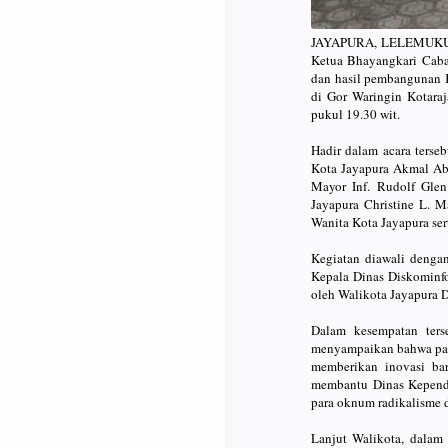
JAYAPURA, LELEMUKU.CO
Ketua Bhayangkari Caba
dan hasil pembangunan 
di Gor Waringin Kotara
pukul 19.30 wit.
Hadir dalam acara ters
Kota Jayapura Akmal Ab
Mayor Inf. Rudolf Glen
Jayapura Christine L. 
Wanita Kota Jayapura se
Kegiatan diawali denga
Kepala Dinas Diskominf
oleh Walikota Jayapura 
Dalam kesempatan ter
menyampaikan bahwa pad
memberikan inovasi ba
membantu Dinas Kependu
para oknum radikalisme d
Lanjut Walikota, dalam