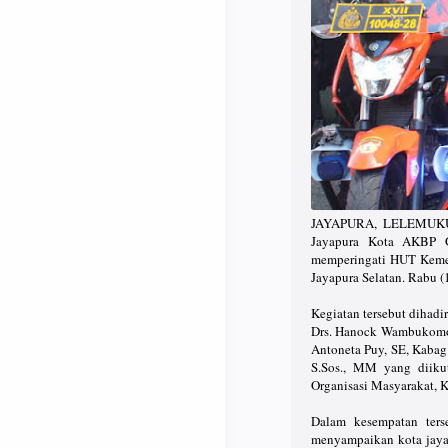
JAYAPURA, LELEMUKU.C
Jayapura Kota AKBP G
memperingati HUT Kemer
Jayapura Selatan. Rabu (
Kegiatan tersebut dihadi
Drs. Hanock Wambukomo,
Antoneta Puy, SE, Kabag
S.Sos., MM yang diiku
Organisasi Masyarakat, 
Dalam kesempatan ter
menyampaikan kota jayapu