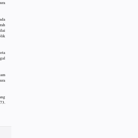
ura
ada
rah
lai
lik
ota
gal
lam
ura
ang
73.