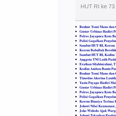
HUT RI ke 73 
Benhur Tomi Mano dan G
Gustav Urbinas Hadiri
Polres Jayapura Kota Ba
Polisi Gagalkan Penyelu
Sambut HUT RI, Korem 
Korem Babullah Bersihka
Sambut HUT RI, Kodim 
Anggota TNI Latih Pask
Eratkan Silahturahmi, 
Kodim Ambon Bantu Pan
Benhur Tomi Mano dan G
Timotius Akerina Lanti
Yasin Payapo Hadiri Ma
Gustav Urbinas Hadiri
Polres Jayapura Kota Ba
Polisi Gagalkan Penyelu
Korem Binaiya Terima 
Jokowi Nilai Keamanan 
Joko Widodo Ajak Warga
Jokowi Tekankan Partis