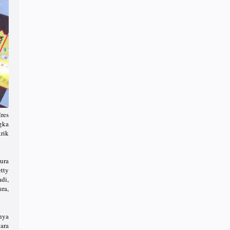
res
gka
rik
pura
tty
di,
ra,
nya
gara