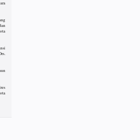
ara
ang
dan
ota
nsi
rs.
hun
res
ota