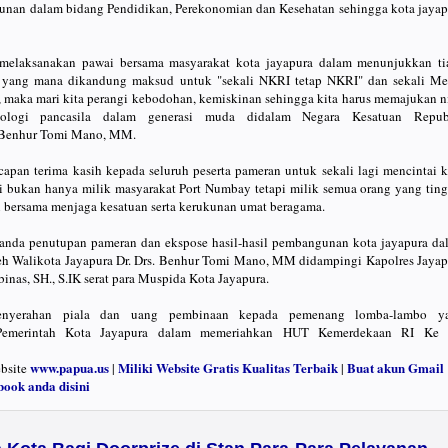
unan dalam bidang Pendidikan, Perekonomian dan Kesehatan sehingga kota jayap
 melaksanakan pawai bersama masyarakat kota jayapura dalam menunjukkan ti
a, yang mana dikandung maksud untuk "sekali NKRI tetap NKRI" dan sekali Me
, maka mari kita perangi kebodohan, kemiskinan sehingga kita harus memajukan ni
deologi pancasila dalam generasi muda didalam Negara Kesatuan Repub
. Benhur Tomi Mano, MM.
apan terima kasih kepada seluruh peserta pameran untuk sekali lagi mencintai k
ni bukan hanya milik masyarakat Port Numbay tetapi milik semua orang yang ting
i bersama menjaga kesatuan serta kerukunan umat beragama.
tanda penutupan pameran dan ekspose hasil-hasil pembangunan kota jayapura da
eh Walikota Jayapura Dr. Drs. Benhur Tomi Mano, MM didampingi Kapolres Jayap
nas, SH., S.IK serat para Muspida Kota Jayapura.
penyerahan piala dan uang pembinaan kepada pemenang lomba-lambo y
 Pemerintah Kota Jayapura dalam memeriahkan HUT Kemerdekaan RI Ke 
www.papua.us
Miliki Website Gratis Kualitas Terbaik
Buat akun Gmail
ebsite
|
|
book anda disini