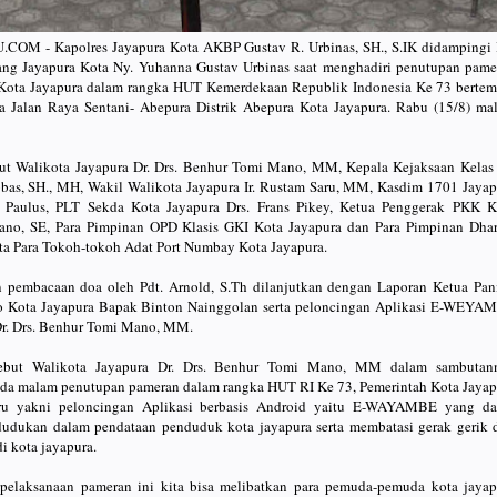
M - Kapolres Jayapura Kota AKBP Gustav R. Urbinas, SH., S.IK didampingi 
ng Jayapura Kota Ny. Yuhanna Gustav Urbinas saat menghadiri penutupan pame
Kota Jayapura dalam rangka HUT Kemerdekaan Republik Indonesia Ke 73 bertem
ja Jalan Raya Sentani- Abepura Distrik Abepura Kota Jayapura. Rabu (15/8) ma
ebut Walikota Jayapura Dr. Drs. Benhur Tomi Mano, MM, Kepala Kejaksaan Kelas
bas, SH., MH, Wakil Walikota Jayapura Ir. Rustam Saru, MM, Kasdim 1701 Jayap
 Paulus, PLT Sekda Kota Jayapura Drs. Frans Pikey, Ketua Penggerak PKK K
Mano, SE, Para Pimpinan OPD Klasis GKI Kota Jayapura dan Para Pimpinan Dha
rta Para Tokoh-tokoh Adat Port Numbay Kota Jayapura.
n pembacaan doa oleh Pdt. Arnold, S.Th dilanjutkan dengan Laporan Ketua Pani
o Kota Jayapura Bapak Binton Nainggolan serta peloncingan Aplikasi E-WEYA
Dr. Drs. Benhur Tomi Mano, MM.
sebut Walikota Jayapura Dr. Drs. Benhur Tomi Mano, MM dalam sambutan
a malam penutupan pameran dalam rangka HUT RI Ke 73, Pemerintah Kota Jayap
ru yakni peloncingan Aplikasi berbasis Android yaitu E-WAYAMBE yang da
dukan dalam pendataan penduduk kota jayapura serta membatasi gerak gerik d
i kota jayapura.
 pelaksanaan pameran ini kita bisa melibatkan para pemuda-pemuda kota jayap