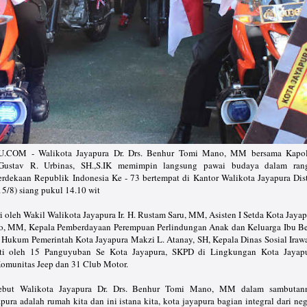
OM - Walikota Jayapura Dr. Drs. Benhur Tomi Mano, MM bersama Kapol
ustav R. Urbinas, SH.,S.IK memimpin langsung pawai budaya dalam ran
dekaan Republik Indonesia Ke - 73 bertempat di Kantor Walikota Jayapura Dist
15/8) siang pukul 14.10 wit
ri oleh Wakil Walikota Jayapura Ir. H. Rustam Saru, MM, Asisten I Setda Kota Jaya
 MM, Kepala Pemberdayaan Perempuan Perlindungan Anak dan Keluarga Ibu Be
 Hukum Pemerintah Kota Jayapura Makzi L. Atanay, SH, Kepala Dinas Sosial Irawa
ti oleh 15 Panguyuban Se Kota Jayapura, SKPD di Lingkungan Kota Jayapu
Komunitas Jeep dan 31 Club Motor.
sebut Walikota Jayapura Dr. Drs. Benhur Tomi Mano, MM dalam sambutan
ra adalah rumah kita dan ini istana kita, kota jayapura bagian integral dari ne