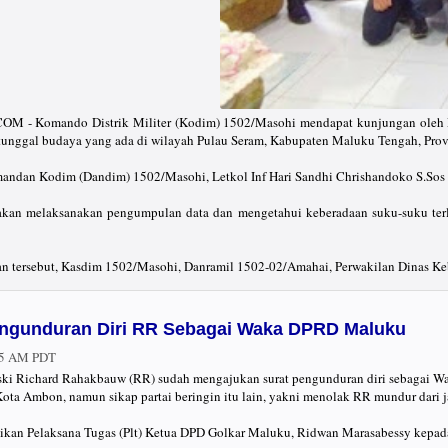
Komando Distrik Militer (Kodim) 1502/Masohi mendapat kunjungan oleh Mahasis
unggal budaya yang ada di wilayah Pulau Seram, Kabupaten Maluku Tengah, Provi
andan Kodim (Dandim) 1502/Masohi, Letkol Inf Hari Sandhi Chrishandoko S.Sos 
akan melaksanakan pengumpulan data dan mengetahui keberadaan suku-suku terl
tan tersebut, Kasdim 1502/Masohi, Danramil 1502-02/Amahai, Perwakilan Dinas 
engunduran Diri RR Sebagai Waka DPRD Maluku
05 AM PDT
i Richard Rahakbauw (RR) sudah mengajukan surat pengunduran diri sebagai Wa
ta Ambon, namun sikap partai beringin itu lain, yakni menolak RR mundur dari j
aikan Pelaksana Tugas (Plt) Ketua DPD Golkar Maluku, Ridwan Marasabessy kepa