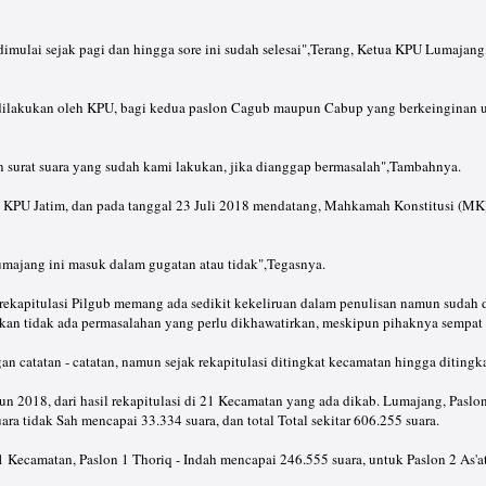
dimulai sejak pagi dan hingga sore ini sudah selesai",Terang, Ketua KPU Lumajang
ilakukan oleh KPU, bagi kedua paslon Cagub maupun Cabup yang berkeinginan u
n surat suara yang sudah kami lakukan, jika dianggap bermasalah",Tambahnya.
n KPU Jatim, dan pada tanggal 23 Juli 2018 mendatang, Mahkamah Konstitusi (MK) 
umajang ini masuk dalam gugatan atau tidak",Tegasnya.
pitulasi Pilgub memang ada sedikit kekeliruan dalam penulisan namun sudah dikl
akan tidak ada permasalahan yang perlu dikhawatirkan, meskipun pihaknya sempat 
n catatan - catatan, namun sejak rekapitulasi ditingkat kecamatan hingga ditingk
n 2018, dari hasil rekapitulasi di 21 Kecamatan yang ada dikab. Lumajang, Paslo
ra tidak Sah mencapai 33.334 suara, dan total Total sekitar 606.255 suara.
Kecamatan, Paslon 1 Thoriq - Indah mencapai 246.555 suara, untuk Paslon 2 As'at 