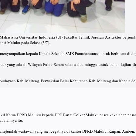
wa Universitas Indonesia (UI) Fakultas Tehnik Jurusan Arsitektur berjumlah 6
nsi Maluku pada Selasa (3/7).
menyampaikan kepada Kepala Sekolah SMK Pamahanunusa untuk berbicara di depan
uar yang ada di Wilayah Pulau Seram selama dua minggu untuk bahan kajian ilm
Kebudayaan Kab. Malteng, Perwakilan Balai Kehutanan Kab. Malteng dan Kepala
kil Ketua DPRD Maluku kepada DPD Partai Golkar Maluku pasca kekalahan pasan
abatannya itu.
da sejumlah wartawan yang mencegatnya di kantor DPRD Maluku, Karpan, Ambon, 