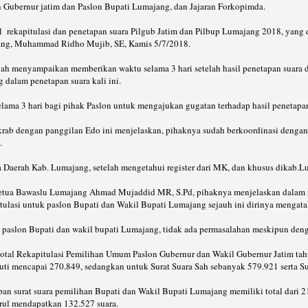
n Gubernur jatim dan Paslon Bupati Lumajang, dan Jajaran Forkopimda.
il rekapitulasi dan penetapan suara Pilgub Jatim dan Pilbup Lumajang 2018, yang 
ng, Muhammad Ridho Mujib, SE, Kamis 5/7/2018.
 menyampaikan memberikan waktu selama 3 hari setelah hasil penetapan suara d
dalam penetapan suara kali ini.
lama 3 hari bagi pihak Paslon untuk mengajukan gugatan terhadap hasil penetapa
akrab dengan panggilan Edo ini menjelaskan, pihaknya sudah berkoordinasi denga
.
 Daerah Kab. Lumajang, setelah mengetahui register dari MK, dan khusus dikab.L
etua Bawaslu Lumajang Ahmad Mujaddid MR, S.Pd, pihaknya menjelaskan dalam reka
tulasi untuk paslon Bupati dan Wakil Bupati Lumajang sejauh ini dirinya mengat
a paslon Bupati dan wakil bupati Lumajang, tidak ada permasalahan meskipun denga
total Rekapitulasi Pemilihan Umum Paslon Gubernur dan Wakil Gubernur Jatim tahu
 Puti mencapai 270.849, sedangkan untuk Surat Suara Sah sebanyak 579.921 serta Sua
n surat suara pemilihan Bupati dan Wakil Bupati Lumajang memiliki total dari 21 
urul mendapatkan 132.527 suara.