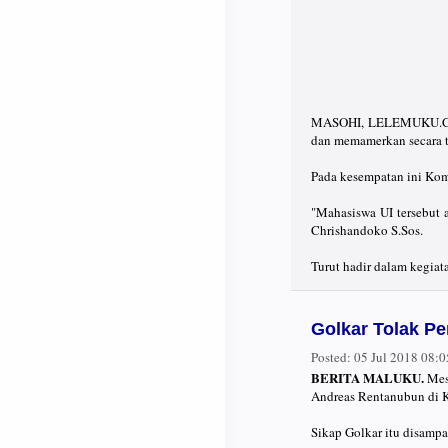
MASOHI, LELEMUKU.COM - 
dan memamerkan secara t
Pada kesempatan ini Kom
"Mahasiswa UI tersebut 
Chrishandoko S.Sos.
Turut hadir dalam kegia
Golkar Tolak P
Posted:
05 Jul 2018 08:
BERITA MALUKU.
Mesk
Andreas Rentanubun di Ko
Sikap Golkar itu disamp