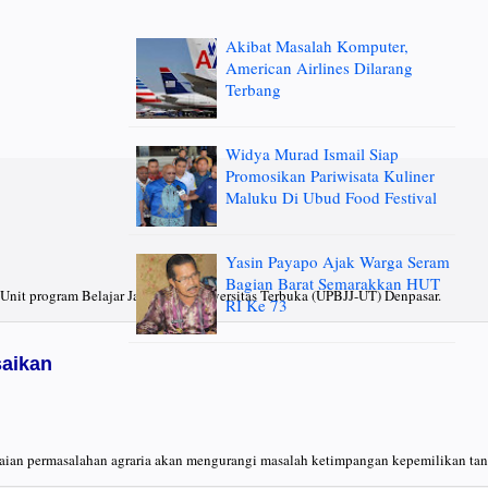
Akibat Masalah Komputer,
American Airlines Dilarang
Terbang
Widya Murad Ismail Siap
Promosikan Pariwisata Kuliner
Maluku Di Ubud Food Festival
Yasin Payapo Ajak Warga Seram
Bagian Barat Semarakkan HUT
nit program Belajar Jarak jauh Universitas Terbuka (UPBJJ-UT) Denpasar.
RI Ke 73
saikan
saian permasalahan agraria akan mengurangi masalah ketimpangan kepemilikan tan