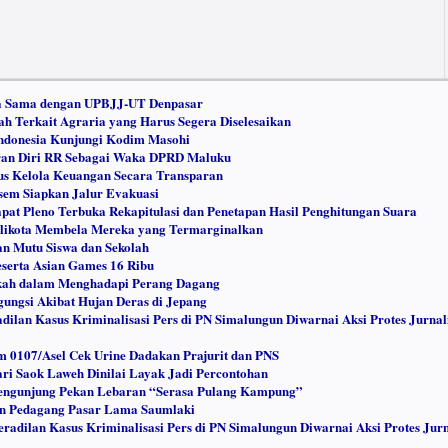
ja Sama dengan UPBJJ-UT Denpasar
h Terkait Agraria yang Harus Segera Diselesaikan
Indonesia Kunjungi Kodim Masohi
ran Diri RR Sebagai Waka DPRD Maluku
 Kelola Keuangan Secara Transparan
m Siapkan Jalur Evakuasi
at Pleno Terbuka Rekapitulasi dan Penetapan Hasil Penghitungan Suara
likota Membela Mereka yang Termarginalkan
n Mutu Siswa dan Sekolah
erta Asian Games 16 Ribu
gkah dalam Menghadapi Perang Dagang
ungsi Akibat Hujan Deras di Jepang
dilan Kasus Kriminalisasi Pers di PN Simalungun Diwarnai Aksi Protes Jurnal
m 0107/Asel Cek Urine Dadakan Prajurit dan PNS
ri Saok Laweh Dinilai Layak Jadi Percontohan
engunjung Pekan Lebaran “Serasa Pulang Kampung”
an Pedagang Pasar Lama Saumlaki
radilan Kasus Kriminalisasi Pers di PN Simalungun Diwarnai Aksi Protes Jurn