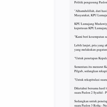
Politik pengusung Paslo
"Alhamdulillah, dari has
Masyarakat, KPU Lumaja
KPU Lumajang Mudawiyah
keputusan KPU Lumajang 
"Kami beri kesempatan se
Lebih lanjut, pria yang 
yang melakukan gugatan
"Untuk penetapan Kepala
Sementara itu menurut K
Pilgub, sedangkan rekapi
"Untuk rekapitulasi suar
Diketahui bersama hasil 
suara Paslon 2 Syaiful -
Sedangkan untuk penetapa
suara Paslon 3 Rofiq - N