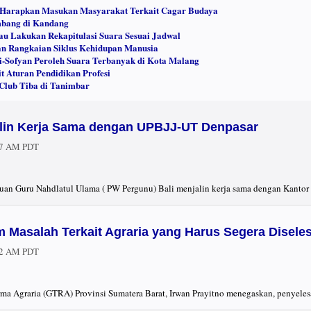
 Harapkan Masukan Masyarakat Terkait Cagar Budaya
umbang di Kandang
u Lakukan Rekapitulasi Suara Sesuai Jadwal
n Rangkaian Siklus Kehidupan Manusia
ji-Sofyan Peroleh Suara Terbanyak di Kota Malang
t Aturan Pendidikan Profesi
Club Tiba di Tanimbar
alin Kerja Sama dengan UPBJJ-UT Denpasar
27 AM PDT
uan Guru Nahdlatul Ulama ( PW Pergunu) Bali menjalin kerja sama dengan Kantor U
 Masalah Terkait Agraria yang Harus Segera Disele
12 AM PDT
ma Agraria (GTRA) Provinsi Sumatera Barat, Irwan Prayitno menegaskan, penyele