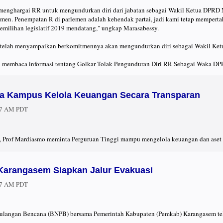
ap menghargai RR untuk mengundurkan diri dari jabatan sebagai Wakil Ketua DPRD
arlemen. Penempatan R di parlemen adalah kehendak partai, jadi kami tetap mempe
emilihan legislatif 2019 mendatang," ungkap Marasabessy.
elah menyampaikan berkomitmennya akan mengundurkan diri sebagai Wakil Ket
ah membaca informasi tentang Golkar Tolak Pengunduran Diri RR Sebagai Waka DP
a Kampus Kelola Keuangan Secara Transparan
57 AM PDT
 Prof Mardiasmo meminta Perguruan Tinggi mampu mengelola keuangan dan aset se
arangasem Siapkan Jalur Evakuasi
57 AM PDT
langan Bencana (BNPB) bersama Pemerintah Kabupaten (Pemkab) Karangasem tela