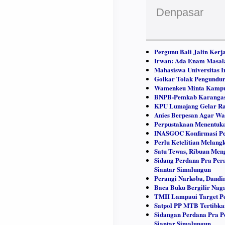
Denpasar
Pergunu Bali Jalin Ker
Irwan: Ada Enam Masala
Mahasiswa Universitas 
Golkar Tolak Pengundu
Wamenkeu Minta Kampus
BNPB-Pemkab Karangase
KPU Lumajang Gelar Rap
Anies Berpesan Agar Wa
Perpustakaan Menentuka
INASGOC Konfirmasi Pes
Perlu Ketelitian Melan
Satu Tewas, Ribuan Meng
Sidang Perdana Pra Pera
Siantar Simalungun
Perangi Narkoba, Dandi
Baca Buku Bergilir Naga
TMII Lampaui Target P
Satpol PP MTB Tertibk
Sidangan Perdana Pra Pe
Siantar Simalungun