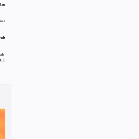
dan
asa
uruh
ab.
SUD