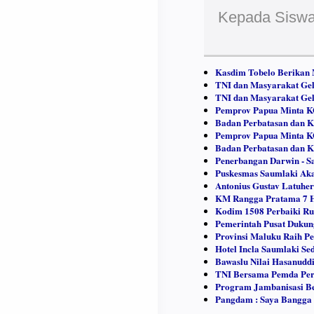
Kepada Siswa
Kasdim Tobelo Berikan
TNI dan Masyarakat Gela
TNI dan Masyarakat Gela
Pemprov Papua Minta K
Badan Perbatasan dan K
Pemprov Papua Minta K
Badan Perbatasan dan K
Penerbangan Darwin - S
Puskesmas Saumlaki A
Antonius Gustav Latuher
KM Rangga Pratama 7 H
Kodim 1508 Perbaiki Rum
Pemerintah Pusat Dukun
Provinsi Maluku Raih Pe
Hotel Incla Saumlaki Se
Bawaslu Nilai Hasanud
TNI Bersama Pemda Perb
Program Jambanisasi Ber
Pangdam : Saya Bangga 