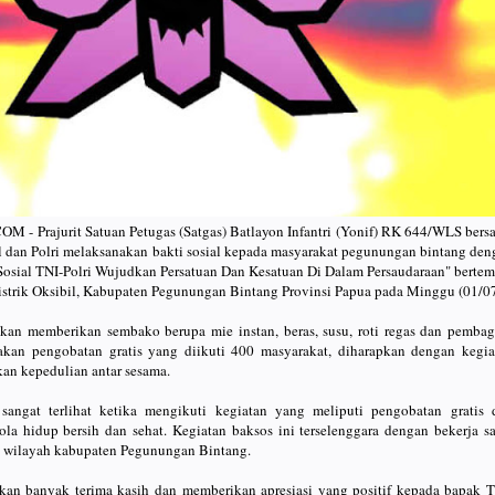
- Prajurit Satuan Petugas (Satgas) Batlayon Infantri (Yonif) RK 644/WLS bers
l dan Polri melaksanakan bakti sosial kepada masyarakat pegunungan bintang den
osial TNI-Polri Wujudkan Persatuan Dan Kesatuan Di Dalam Persaudaraan" bertem
trik Oksibil, Kabupaten Pegunungan Bintang Provinsi Papua pada Minggu (01/0
kan memberikan sembako berupa mie instan, beras, susu, roti regas dan pembag
akan pengobatan gratis yang diikuti 400 masyarakat, diharapkan dengan kegia
kan kepedulian antar sesama.
sangat terlihat ketika mengikuti kegiatan yang meliputi pengobatan gratis 
la hidup bersih dan sehat. Kegiatan baksos ini terselenggara dengan bekerja s
i wilayah kabupaten Pegunungan Bintang.
an banyak terima kasih dan memberikan apresiasi yang positif kepada bapak T