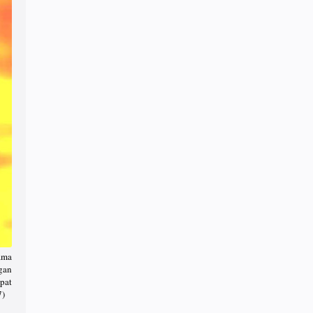
ama
gan
pat
7)