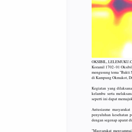
OKSIBIL, LELEMUKU.COM 
Koramil 1702- 01 Oksibi
mengusung tema "Bakti S
di Kampung Okmakot, Dis
Kegiatan yang dilaksana
kelambu serta melaksan
seperti ini dapat memaju
Antusiasme masyarakat 
penyuluhan kesehatan po
dengan segenap aparat d
"Masyarakat menyampaik