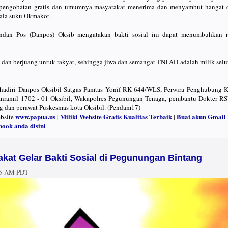
 pengobatan gratis dan umumnya masyarakat menerima dan menyambut hangat 
pala suku Okmakot.
dan Pos (Danpos) Oksib mengatakan bakti sosial ini dapat menumbuhkan r
t dan berjuang untuk rakyat, sehingga jiwa dan semangat TNI AD adalah milik sel
i hadiri Danpos Oksibil Satgas Pamtas Yonif RK 644/WLS, Perwira Penghubung K
nramil 1702 - 01 Oksibil, Wakapolres Pegunungan Tenaga, pembantu Dokter R
 dan perawat Puskesmas kota Oksibil. (Pendam17)
www.papua.us
Miliki Website Gratis Kualitas Terbaik
Buat akun Gmail
ebsite
|
|
book anda disini
kat Gelar Bakti Sosial di Pegunungan Bintang
55 AM PDT