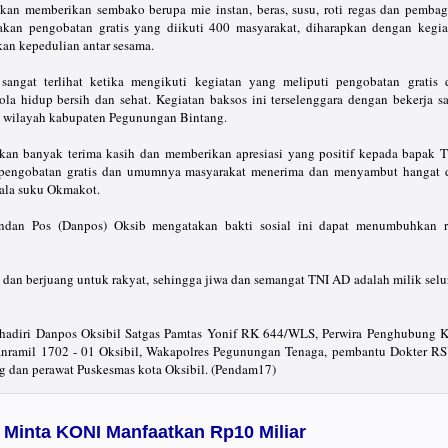
kan memberikan sembako berupa mie instan, beras, susu, roti regas dan pembag
akan pengobatan gratis yang diikuti 400 masyarakat, diharapkan dengan kegia
kan kepedulian antar sesama.
sangat terlihat ketika mengikuti kegiatan yang meliputi pengobatan gratis 
la hidup bersih dan sehat. Kegiatan baksos ini terselenggara dengan bekerja s
i wilayah kabupaten Pegunungan Bintang.
an banyak terima kasih dan memberikan apresiasi yang positif kepada bapak T
 pengobatan gratis dan umumnya masyarakat menerima dan menyambut hangat 
pala suku Okmakot.
dan Pos (Danpos) Oksib mengatakan bakti sosial ini dapat menumbuhkan r
t dan berjuang untuk rakyat, sehingga jiwa dan semangat TNI AD adalah milik sel
i hadiri Danpos Oksibil Satgas Pamtas Yonif RK 644/WLS, Perwira Penghubung K
nramil 1702 - 01 Oksibil, Wakapolres Pegunungan Tenaga, pembantu Dokter R
 dan perawat Puskesmas kota Oksibil. (Pendam17)
Minta KONI Manfaatkan Rp10 Miliar