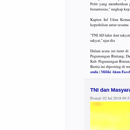
Polri yang memberikan
berantusias," ungkap ke
Kapten Inf Udan Koman
kepedulian antar sesama
"TNI AD lahir dari rakya
rakyat,'' ujar dia
Dalam acara ini turut d
Pegunungan Bintang, Da
Kab. Pegunungan Bintang
Berita ini diposting di w
anda
Miliki Akun Face
|
TNI dan Masyara
Posted:
02 Jul 2018 09: