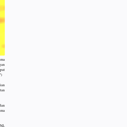
ama
gan
pat
7)
ian
tan
dan
ama
NI-