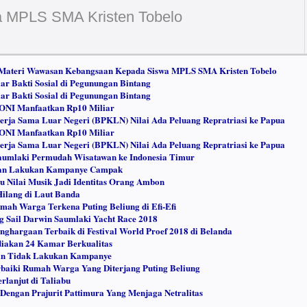
 MPLS SMA Kristen Tobelo
 Materi Wawasan Kebangsaan Kepada Siswa MPLS SMA Kristen Tobelo
r Bakti Sosial di Pegunungan Bintang
r Bakti Sosial di Pegunungan Bintang
ONI Manfaatkan Rp10 Miliar
erja Sama Luar Negeri (BPKLN) Nilai Ada Peluang Repratriasi ke Papua
ONI Manfaatkan Rp10 Miliar
erja Sama Luar Negeri (BPKLN) Nilai Ada Peluang Repratriasi ke Papua
aumlaki Permudah Wisatawan ke Indonesia Timur
kan Lakukan Kampanye Campak
u Nilai Musik Jadi Identitas Orang Ambon
ilang di Laut Banda
ah Warga Terkena Puting Beliung di Efi-Efi
g Sail Darwin Saumlaki Yacht Race 2018
nghargaan Terbaik di Festival World Proef 2018 di Belanda
diakan 24 Kamar Berkualitas
din Tidak Lakukan Kampanye
aiki Rumah Warga Yang Diterjang Puting Beliung
lanjut di Taliabu
Dengan Prajurit Pattimura Yang Menjaga Netralitas