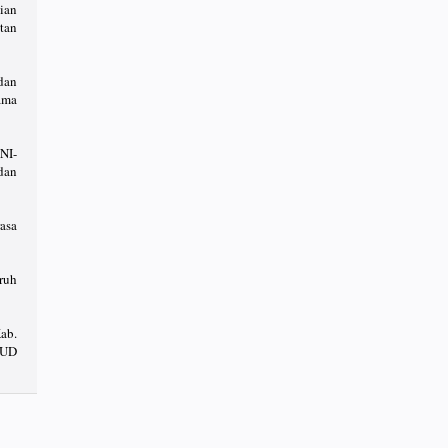
ian
tan
dan
ama
NI-
dan
asa
uruh
ab.
SUD