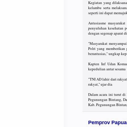
Kegiatan yang dilaksana
kelambu serta melaksan
seperti ini dapat memaju
Antusiasme masyarakat 
penyuluhan kesehatan po
dengan segenap aparat d
"Masyarakat menyampaik
Polri yang memberikan
berantusias," ungkap ke
Kapten Inf Udan Koman
kepedulian antar sesama
"TNI AD lahir dari rakya
rakyat,'' ujar dia
Dalam acara ini turut d
Pegunungan Bintang, Da
Kab. Pegunungan Bintang
Pemprov Papua 