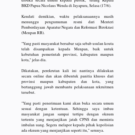
dibuka secara umum kepada publik," terang Kepala
BKD Papua Nicolaus Wenda di Jayapura, Selasa (17/6).
Kendati demikian, waktu pelaksanaannya masih
menunggu pengumuman resmi dari Menteri
Pemberdayaan Aparatur Negara dan Reformasi Birokrasi
(Menpan RB).
"Yang pasti masyarakat bersabar saja sebab usulan kouta
telah disampaikan kepada Menpan, baik untuk
kebutuhan pemerintah provinsi, kabupaten maupun
kota," jelas dia.
Dikatakan, perekrutan kali ini nantinya dilakukan
secara online dan akan dibentuk panitia khusus dari
provinsi maupun kabupaten dan kota, yang
bertanggung jawab membantu pelaksanaan rekruitmen
tersebut.
"Yang pasti penerimaan kami akan buka secara umum
sesuai dengan ketentuan. Sehingga saya imbau
masyarakat jangan sampai tertipu dengan oknum
tertentu yang menjanjikan jatah CPNS dan meminta
imbalan uang. Segera melapor kepada pihak kepolisian
ada oknum yang menjanjikan seperti itu," serunya.