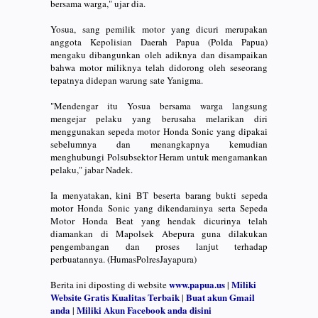
bersama warga," ujar dia.
Yosua, sang pemilik motor yang dicuri merupakan
anggota Kepolisian Daerah Papua (Polda Papua)
mengaku dibangunkan oleh adiknya dan disampaikan
bahwa motor miliknya telah didorong oleh seseorang
tepatnya didepan warung sate Yanigma.
"Mendengar itu Yosua bersama warga langsung
mengejar pelaku yang berusaha melarikan diri
menggunakan sepeda motor Honda Sonic yang dipakai
sebelumnya dan menangkapnya kemudian
menghubungi Polsubsektor Heram untuk mengamankan
pelaku," jabar Nadek.
Ia menyatakan, kini BT beserta barang bukti sepeda
motor Honda Sonic yang dikendarainya serta Sepeda
Motor Honda Beat yang hendak dicurinya telah
diamankan di Mapolsek Abepura guna dilakukan
pengembangan dan proses lanjut terhadap
perbuatannya. (HumasPolresJayapura)
www.papua.us
Miliki
Berita ini diposting di website
|
Website Gratis Kualitas Terbaik
Buat akun Gmail
|
anda
Miliki Akun Facebook anda disini
|