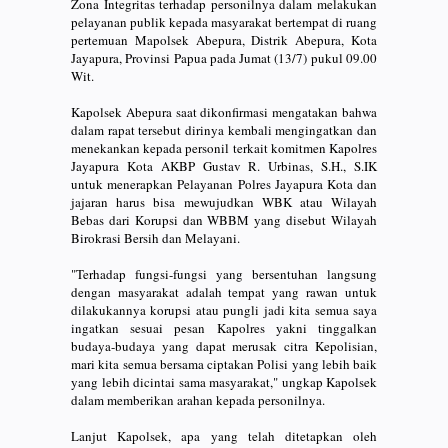
Zona Integritas terhadap personilnya dalam melakukan
pelayanan publik kepada masyarakat bertempat di ruang
pertemuan Mapolsek Abepura, Distrik Abepura, Kota
Jayapura, Provinsi Papua pada Jumat (13/7) pukul 09.00
Wit.
Kapolsek Abepura saat dikonfirmasi mengatakan bahwa
dalam rapat tersebut dirinya kembali mengingatkan dan
menekankan kepada personil terkait komitmen Kapolres
Jayapura Kota AKBP Gustav R. Urbinas, S.H., S.IK
untuk menerapkan Pelayanan Polres Jayapura Kota dan
jajaran harus bisa mewujudkan WBK atau Wilayah
Bebas dari Korupsi dan WBBM yang disebut Wilayah
Birokrasi Bersih dan Melayani.
"Terhadap fungsi-fungsi yang bersentuhan langsung
dengan masyarakat adalah tempat yang rawan untuk
dilakukannya korupsi atau pungli jadi kita semua saya
ingatkan sesuai pesan Kapolres yakni tinggalkan
budaya-budaya yang dapat merusak citra Kepolisian,
mari kita semua bersama ciptakan Polisi yang lebih baik
yang lebih dicintai sama masyarakat," ungkap Kapolsek
dalam memberikan arahan kepada personilnya.
Lanjut Kapolsek, apa yang telah ditetapkan oleh