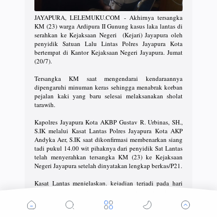
JAYAPURA, LELEMUKU.COM - Akhirnya tersangka
KM (23) warga Ardipura II Gunung kasus laka lantas di
serahkan ke Kejaksaan Negeri (Kejari) Jayapura oleh
penyidik Satuan Lalu Lintas Polres Jayapura Kota
bertempat di Kantor Kejaksaan Negeri Jayapura. Jumat
(20/7).
Tersangka KM saat mengendarai kendaraannya
dipengaruhi minuman keras sehingga menabrak korban
pejalan kaki yang baru selesai melaksanakan sholat
tarawih.
Kapolres Jayapura Kota AKBP Gustav R. Urbinas, SH.,
S.IK melalui Kasat Lantas Polres Jayapura Kota AKP
Andyka Aer, S.IK saat dikonfirmasi membenarkan siang
tadi pukul 14.00 wit pihaknya dari penyidik Sat Lantas
telah menyerahkan tersangka KM (23) ke Kejaksaan
Negeri Jayapura setelah dinyatakan lengkap berkas/P21.
Kasat Lantas menjelaskan, kejadian terjadi pada hari
kamis tanggal (24/5) sekitar pukul 20.15 wit, dimana
tersangka KM (23) saat mengendarai sepeda motor
dengan merk Honda MegaPro tanpa TNKB datang dari