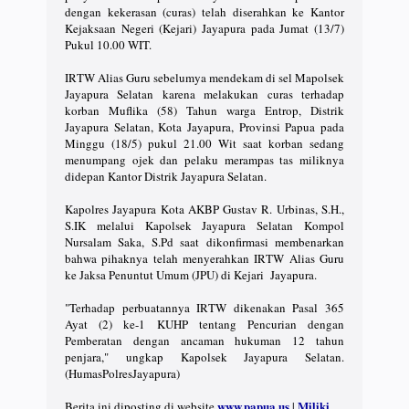
dengan kekerasan (curas) telah diserahkan ke Kantor
Kejaksaan Negeri (Kejari) Jayapura pada Jumat (13/7)
Pukul 10.00 WIT.
IRTW Alias Guru sebelumya mendekam di sel Mapolsek
Jayapura Selatan karena melakukan curas terhadap
korban Muflika (58) Tahun warga Entrop, Distrik
Jayapura Selatan, Kota Jayapura, Provinsi Papua pada
Minggu (18/5) pukul 21.00 Wit saat korban sedang
menumpang ojek dan pelaku merampas tas miliknya
didepan Kantor Distrik Jayapura Selatan.
Kapolres Jayapura Kota AKBP Gustav R. Urbinas, S.H.,
S.IK melalui Kapolsek Jayapura Selatan Kompol
Nursalam Saka, S.Pd saat dikonfirmasi membenarkan
bahwa pihaknya telah menyerahkan IRTW Alias Guru
ke Jaksa Penuntut Umum (JPU) di Kejari Jayapura.
"Terhadap perbuatannya IRTW dikenakan Pasal 365
Ayat (2) ke-1 KUHP tentang Pencurian dengan
Pemberatan dengan ancaman hukuman 12 tahun
penjara," ungkap Kapolsek Jayapura Selatan.
(HumasPolresJayapura)
www.papua.us
Miliki
Berita ini diposting di website
|