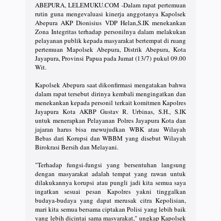
ABEPURA, LELEMUKU.COM -Dalam rapat pertemuan
rutin guna mengevaluasi kinerja anggotanya Kapolsek
Abepura AKP Dionisius VDP Helan,S.IK menekankan
Zona Integritas terhadap personilnya dalam melakukan
pelayanan publik kepada masyarakat bertempat di ruang
pertemuan Mapolsek Abepura, Distrik Abepura, Kota
Jayapura, Provinsi Papua pada Jumat (13/7) pukul 09.00
Wit.
Kapolsek Abepura saat dikonfirmasi mengatakan bahwa
dalam rapat tersebut dirinya kembali mengingatkan dan
menekankan kepada personil terkait komitmen Kapolres
Jayapura Kota AKBP Gustav R. Urbinas, S.H., S.IK
untuk menerapkan Pelayanan Polres Jayapura Kota dan
jajaran harus bisa mewujudkan WBK atau Wilayah
Bebas dari Korupsi dan WBBM yang disebut Wilayah
Birokrasi Bersih dan Melayani.
"Terhadap fungsi-fungsi yang bersentuhan langsung
dengan masyarakat adalah tempat yang rawan untuk
dilakukannya korupsi atau pungli jadi kita semua saya
ingatkan sesuai pesan Kapolres yakni tinggalkan
budaya-budaya yang dapat merusak citra Kepolisian,
mari kita semua bersama ciptakan Polisi yang lebih baik
yang lebih dicintai sama masyarakat," ungkap Kapolsek