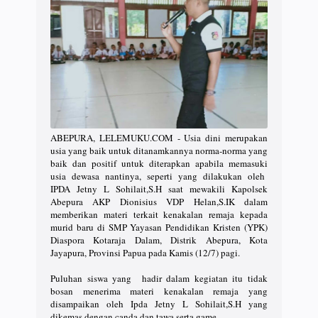
ABEPURA, LELEMUKU.COM - Usia dini merupakan
usia yang baik untuk ditanamkannya norma-norma yang
baik dan positif untuk diterapkan apabila memasuki
usia dewasa nantinya, seperti yang dilakukan oleh
IPDA Jetny L Sohilait,S.H saat mewakili Kapolsek
Abepura AKP Dionisius VDP Helan,S.IK dalam
memberikan materi terkait kenakalan remaja kepada
murid baru di SMP Yayasan Pendidikan Kristen (YPK)
Diaspora Kotaraja Dalam, Distrik Abepura, Kota
Jayapura, Provinsi Papua pada Kamis (12/7) pagi.
Puluhan siswa yang hadir dalam kegiatan itu tidak
bosan menerima materi kenakalan remaja yang
disampaikan oleh Ipda Jetny L Sohilait,S.H yang
dikemas dengan canda dan tawa serta game.