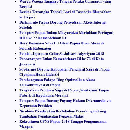
Warga Waena Tangkap Tangan Pelaku Curanmor yang
Beraksi
Berkas Tersangka Tabrak Lari di Tasangka Diserahkan
ke Kejari
Diskominfo Papua Dorong Penyediaan Akses Internet
Sekolah
Pemprov Papua Imbau Masyarakat Meriahkan Peringati
HUT ke 72 Kemerdekaan RI
Hery Dosinaen Nilai UU Otsus Papua Buka Akses di
Seluruh Kabupaten
Pemkot Jayapura Gelar Sosialisasi Adywiyata 2018
Pencanangan Bulan Kemerdekaan RI ke 73 di Kota
Jayapura
Soedarmo Dorong Kabupaten Penghasil Sagu di Papua
Ciptakan Home Industri
Pembangunan Palapa Ring Optimalkan Akses
Telekomunikasi di Papua
Tingkatkan Produksi Sagu di Papua, Soedarmo Tinjau
Pabrik di Kepulauan Meranti
Pemprov Papua Dorong Payung Hukum Dekranasda via
Keputusan Presiden
Nicolaus Wenda akan Berlakukan Pemotongan Uang
Tambahan Penghasilan Pegawai Malas
Rekruitmen CPNS Papua 2018 Tunggu Pengumuman
Menpan