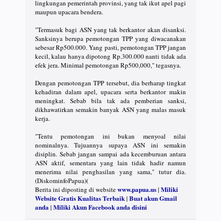
lingkungan pemerintah provinsi, yang tak ikut apel pagi
maupun upacara bendera.
"Termasuk bagi ASN yang tak berkantor akan disanksi.
Sanksinya berupa pemotongan TPP yang diwacanakan
sebesar Rp500.000. Yang pasti, pemotongan TPP jangan
kecil, kalau hanya dipotong Rp.300.000 nanti tidak ada
efek jera. Minimal pemotongan Rp500,000," tegasnya.
Dengan pemotongan TPP tersebut, dia berharap tingkat
kehadiran dalam apel, upacara serta berkantor makin
meningkat. Sebab bila tak ada pemberian sanksi,
dikhawatirkan semakin banyak ASN yang malas masuk
kerja.
"Tentu pemotongan ini bukan menyoal nilai
nominalnya. Tujuannya supaya ASN ini semakin
disiplin. Sebab jangan sampai ada kecemburuan antara
ASN aktif, sementara yang lain tidak hadir namun
menerima nilai penghasilan yang sama," tutur dia.
(DiskominfoPapua)(
www.papua.us
Miliki
Berita ini diposting di website
|
Website Gratis Kualitas Terbaik
Buat akun Gmail
|
anda
Miliki Akun Facebook anda disini
|