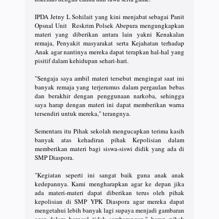
IPDA Jetny L Sohilait yang kini menjabat sebagai Panit
Opsnal Unit Reskrim Polsek Abepura mengungkapkan
materi yang diberikan antara lain yakni Kenakalan
remaja, Penyakit masyarakat serta Kejahatan terhadap
Anak agar nantinya mereka dapat terapkan hal-hal yang
pisitif dalam kehidupan sehari-hari.
"Sengaja saya ambil materi tersebut mengingat saat ini
banyak remaja yang terjerumus dalam pergaulan bebas
dan berakhir dengan penggunaan narkoba, sehingga
saya harap dengan materi ini dapat memberikan warna
tersendiri untuk mereka," terangnya.
Sementara itu Pihak sekolah mengucapkan terima kasih
banyak atas kehadiran pihak Kepolisian dalam
memberikan materi bagi siswa-siswi didik yang ada di
SMP Diaspora.
"Kegiatan seperti ini sangat baik guna anak anak
kedepannya. Kami mengharapkan agar ke depan jika
ada materi-materi dapat diberikan terus oleh pihak
kepolisian di SMP YPK Diaspora agar mereka dapat
mengetahui lebih banyak lagi supaya menjadi gambaran
agar dalam bergaul tidak sembarangan," harap pihak