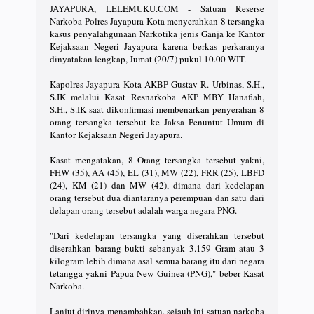
JAYAPURA, LELEMUKU.COM - Satuan Reserse
Narkoba Polres Jayapura Kota menyerahkan 8 tersangka
kasus penyalahgunaan Narkotika jenis Ganja ke Kantor
Kejaksaan Negeri Jayapura karena berkas perkaranya
dinyatakan lengkap, Jumat (20/7) pukul 10.00 WIT.
Kapolres Jayapura Kota AKBP Gustav R. Urbinas, S.H.,
S.IK melalui Kasat Resnarkoba AKP MBY Hanafiah,
S.H., S.IK saat dikonfirmasi membenarkan penyerahan 8
orang tersangka tersebut ke Jaksa Penuntut Umum di
Kantor Kejaksaan Negeri Jayapura.
Kasat mengatakan, 8 Orang tersangka tersebut yakni,
FHW (35), AA (45), EL (31), MW (22), FRR (25), LBFD
(24), KM (21) dan MW (42), dimana dari kedelapan
orang tersebut dua diantaranya perempuan dan satu dari
delapan orang tersebut adalah warga negara PNG.
"Dari kedelapan tersangka yang diserahkan tersebut
diserahkan barang bukti sebanyak 3.159 Gram atau 3
kilogram lebih dimana asal semua barang itu dari negara
tetangga yakni Papua New Guinea (PNG)," beber Kasat
Narkoba.
Lanjut dirinya menambahkan, sejauh ini satuan narkoba