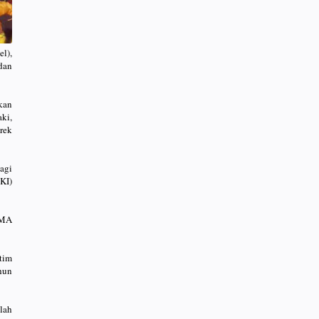
l),
dan
kan
ki,
rek
agi
KI)
SMA
tim
hun
lah