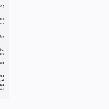
ang
dan
ran
dan
bu,
dan
tuk
kan
014
eri
ran
nna