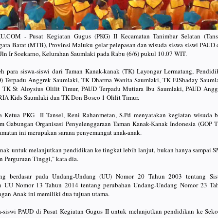
OM - Pusat Kegiatan Gugus (PKG) II Kecamatan Tanimbar Selatan (Tanse
ra Barat (MTB), Provinsi Maluku gelar pelepasan dan wisuda siswa-siswi PAUD 
Jln Ir Soekarno, Kelurahan Saumlaki pada Rabu (6/6) pukul 10.07 WIT.
leh para siswa-siswi dari Taman Kanak-kanak (TK) Layongar Lermatang, Pendidi
) Terpadu Anggrek Saumlaki, TK Dharma Wanita Saumlaki, TK ElShaday Saumla
 TK St Aloysius Olilit Timur, PAUD Terpadu Mutiara Ibu Saumlaki, PAUD Angg
IA Kids Saumlaki dan TK Don Bosco 1 Olilit Timur.
a Ketua PKG II Tansel, Reni Rahanmetan, S.Pd menyatakan kegiatan wisuda b
m Gabungan Organisasi Penyelenggaraan Taman Kanak-Kanak Indonesia (GOP T
camatan ini merupakan sarana penyemangat anak-anak.
anak untuk melanjutkan pendidikan ke tingkat lebih lanjut, bukan hanya sampai 
n Perguruan Tinggi," kata dia.
yang berdasar pada Undang-Undang (UU) Nomor 20 Tahun 2003 tentang Sis
an UU Nomor 13 Tahun 2014 tentang perubahan Undang-Undang Nomor 23 Ta
gan Anak ini memiliki dua tujuan utama.
a-siswi PAUD di Pusat Kegiatan Gugus II untuk melanjutkan pendidikan ke Seko