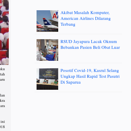
Akibat Masalah Komputer,
American Airlines Dilarang
Terbang
RSUD Jayapura Lacak Oknum
Bebankan Pasien Beli Obat Luar
uku
Posotif Covid-19, Kasrul Selang
tah
Ungkap Hasil Rapid Test Pasutri
aru
Di Saparua
ilan
kra
ara
ini
2018