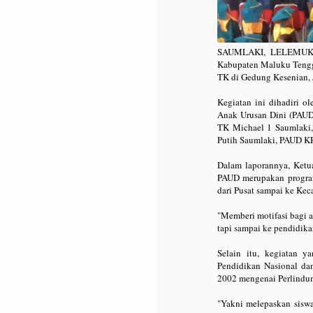
SAUMLAKI, LELEMUKU.C
Kabupaten Maluku Tengga
TK di Gedung Kesenian, 
Kegiatan ini dihadiri o
Anak Urusan Dini (PAUD
TK Michael 1 Saumlaki,
Putih Saumlaki, PAUD KR
Dalam laporannya, Ketu
PAUD merupakan progra
dari Pusat sampai ke Ke
"Memberi motifasi bagi 
tapi sampai ke pendidika
Selain itu, kegiatan 
Pendidikan Nasional d
2002 mengenai Perlindun
"Yakni melepaskan sisw