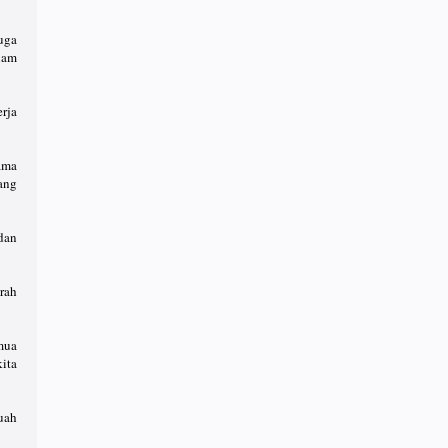
uga
lam
rja
ama
ang
dan
rah
mua
kita
uah