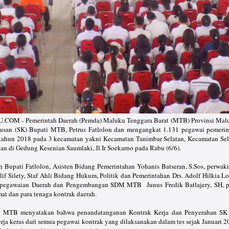
M - Pemerintah Daerah (Pemda) Maluku Tenggara Barat (MTB) Provinsi Mal
usan (SK) Bupati MTB, Petrus Fatlolon dan mengangkat 1.131 pegawai pemerin
 tahun 2018 pada 3 kecamatan yakni Kecamatan Tanimbar Selatan, Kecamatan Sel
n di Gedung Kesenian Saumlaki, Jl Ir Soekarno pada Rabu (6/6).
eh Bupati Fatlolon, Asisten Bidang Pemerintahan Yohanis Batseran, S.Sos, perwak
 Silety, Staf Ahli Bidang Hukum, Politik dan Pemerintahan Drs. Adolf Hilkia Lo
epegawaian Daerah dan Pengembangan SDM MTB Junus Fredik Batlajery, SH, p
at dan para tenaga kontrak daerah.
i MTB menyatakan bahwa penandatanganan Kontrak Kerja dan Penyerahan SK 
rja keras dari semua pegawai kontrak yang dilaksanakan dalam tes sejak Januari 