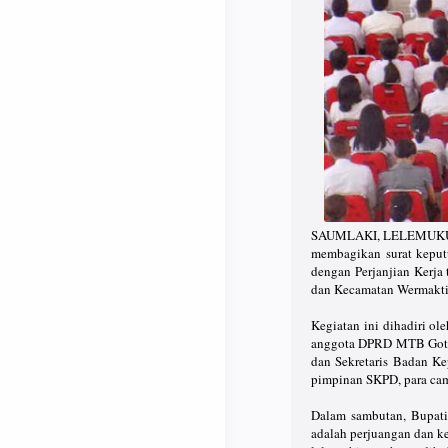
SAUMLAKI, LELEMUKU.CO
membagikan surat keput
dengan Perjanjian Kerja
dan Kecamatan Wermaktia
Kegiatan ini dihadiri ol
anggota DPRD MTB Gotlif
dan Sekretaris Badan K
pimpinan SKPD, para cam
Dalam sambutan, Bupat
adalah perjuangan dan ke