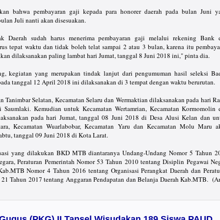
skan bahwa pembayaran gaji kepada para honorer daerah pada bulan Juni y
ulan Juli nanti akan disesuakan.
ak Daerah sudah harus menerima pembayaran gaji melalui rekening Bank 
us tepat waktu dan tidak boleh telat sampai 2 atau 3 bulan, karena itu pembaya
kan dilaksanakan paling lambat hari Jumat, tanggal 8 Juni 2018 ini," pinta dia.
ng, kegiatan yang merupakan tindak lanjut dari pengumuman hasil seleksi Ba
da tanggal 12 April 2018 ini dilaksanakan di 3 tempat dengan waktu berurutan.
n Tanimbar Selatan, Kecamatan Selaru dan Wermaktian dilaksanakan pada hari Ra
di Saumlaki. Kemudian untuk Kecamatan Wertamrian, Kecamatan Kormomolin 
aksanakan pada hari Jumat, tanggal 08 Juni 2018 di Desa Alusi Kelan dan un
tara, Kecamatan Wuarlabobar, Kecamatan Yaru dan Kecamatan Molu Maru a
abtu, tanggal 09 Juni 2018 di Kota Larat.
alisasi yang dilakukan BKD MTB diantaranya Undang-Undang Nomor 5 Tahun 2
Negara, Peraturan Pemerintah Nomor 53 Tahun 2010 tentang Disiplin Pegawai Neg
h Kab.MTB Nomor 4 Tahun 2016 tentang Organisasi Perangkat Daerah dan Peratu
21 Tahun 2017 tentang Anggaran Pendapatan dan Belanja Daerah Kab.MTB. (A
 Gugus (PKG) II Tansel Wisudakan 189 Siswa PAUD