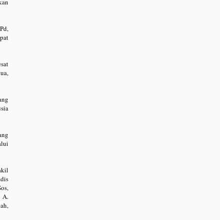
kan
Pd,
pat
sat
ua,
ang
sia
ang
lui
kil
dis
os,
 A.
ah,