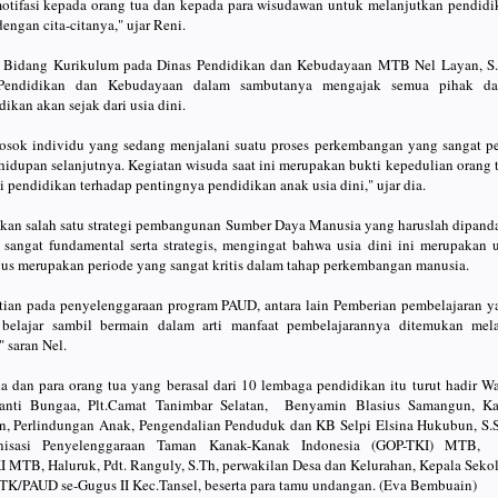
otifasi kepada orang tua dan kepada para wisudawan untuk melanjutkan pendidi
dengan cita-citanya," ujar Reni.
a Bidang Kurikulum pada Dinas Pendidikan dan Kebudayaan MTB Nel Layan, S.
Pendidikan dan Kebudayaan dalam sambutanya mengajak semua pihak da
kan akan sejak dari usia dini.
sosok individu yang sedang menjalani suatu proses perkembangan yang sangat pe
idupan selanjutnya. Kegiatan wisuda saat ini merupakan bukti kepedulian orang t
 pendidikan terhadap pentingnya pendidikan anak usia dini," ujar dia.
kan salah satu strategi pembangunan Sumber Daya Manusia yang haruslah dipand
n sangat fundamental serta strategis, mengingat bahwa usia dini ini merupakan u
us merupakan periode yang sangat kritis dalam tahap perkembangan manusia.
atian pada penyelenggaraan program PAUD, antara lain Pemberian pembelajaran y
belajar sambil bermain dalam arti manfaat pembelajarannya ditemukan mela
 saran Nel.
a dan para orang tua yang berasal dari 10 lembaga pendidikan itu turut hadir Wa
nti Bungaa, Plt.Camat Tanimbar Selatan, Benyamin Blasius Samangun, Ka
, Perlindungan Anak, Pengendalian Penduduk dan KB Selpi Elsina Hukubun, S.S
nisasi Penyelenggaraan Taman Kanak-Kanak Indonesia (GOP-TKI) MTB,
I MTB, Haluruk, Pdt. Ranguly, S.Th, perwakilan Desa dan Kelurahan, Kepala Sekol
K/PAUD se-Gugus II Kec.Tansel, beserta para tamu undangan. (Eva Bembuain)