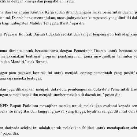
uktikan dengan kinerja dan pengabdian nyata.
ma dan Perjanjian Kontrak Kerja sudah ditandatangani maka pemerintah daerah j
Kontrak Daerah harus menunjukan, mewujudnyatakan kompetensi yang dimiliki da
 bagi Kabupaten Maluku Tenggara Barat," ujar dia.
ah Pegawai Kontrak Daerah tidaklah sedikit dan sangat berpengaruh terhadap kine
emua diminta untuk bersama-sama dengan Pemerintah Daerah untuk bersama-s
 melaksanakan berbagai program pembangunan guna mewujudkan tanimbar y
h dan Mandiri," ajak Bupati.
 agar para pegawai kontrak ini untuk menjadi corong pemerintah yang positif 
na saja mereka bertugas.
 dan juga diharapkan menjadi duta-duta pembangunan, duta-duta Pemerintah Dae
angan sampai bapak ibu menjadi sumber masalah di daerah ini," pesan dia.
KPD, Bupati Fatlolom mewajiban mereka untuk melakukan evaluasi kepada se
ena itu integritas dan tanggung jawab yang tinggi, loyalitas sangat dituntut dari 
n daripada seleksi ini adalah untuk melakukan falidasi untuk mendapatkan seb
" papar dia.