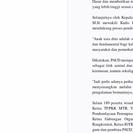
Dasar dan memberikan m
yang lebih tinggi sesuai 
Selanjutnya oleh Kepal
M.Si mewakili Kadis 
mendukung proses pendidi
"Anak usia dini adalah 
dan fundamental bagi keh
masyarakat dan pemerhati
Dikatakan, PAUD merupa
sebagai titik sentral da
keemasan, namun sekalig
"Jadi perlu adanya perh
menyenangkan melalui 
pengalaman bermainnya,"
Selain 189 peserta wisud
Ketua TP.PKK MTB, Ya
Pemberdayaan Perempuan
Ketua Gabungan Orga
Rangkoratat, Ketua IGTK
guru dan pembina PAUD T