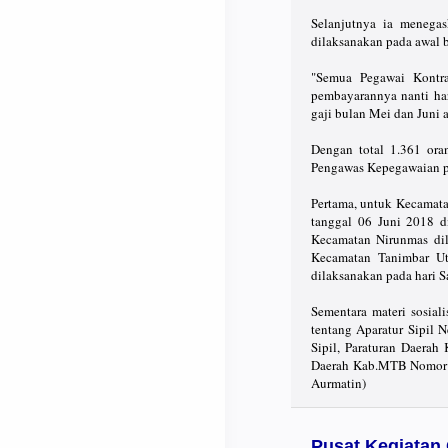
Selanjutnya ia menega
dilaksanakan pada awal b
"Semua Pegawai Kontr
pembayarannya nanti har
gaji bulan Mei dan Juni a
Dengan total 1.361 ora
Pengawas Kepegawaian pa
Pertama, untuk Kecamata
tanggal 06 Juni 2018 
Kecamatan Nirunmas dil
Kecamatan Tanimbar U
dilaksanakan pada hari S
Sementara materi sosi
tentang Aparatur Sipil 
Sipil, Paraturan Daera
Daerah Kab.MTB Nomor 
Aurmatin)
Pusat Kegiatan