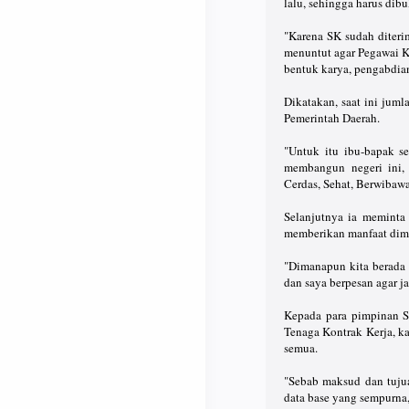
lalu, sehingga harus dib
"Karena SK sudah diteri
menuntut agar Pegawai 
bentuk karya, pengabdian
Dikatakan, saat ini juml
Pemerintah Daerah.
"Untuk itu ibu-bapak s
membangun negeri ini,
Cerdas, Sehat, Berwibawa
Selanjutnya ia meminta
memberikan manfaat dima
"Dimanapun kita berada
dan saya berpesan agar j
Kepada para pimpinan S
Tenaga Kontrak Kerja, kar
semua.
"Sebab maksud dan tujua
data base yang sempurna,