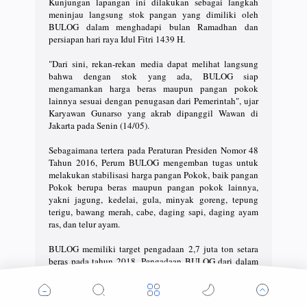
Kunjungan lapangan ini dilakukan sebagai langkah
meninjau langsung stok pangan yang dimiliki oleh
BULOG dalam menghadapi bulan Ramadhan dan
persiapan hari raya Idul Fitri 1439 H.
"Dari sini, rekan-rekan media dapat melihat langsung
bahwa dengan stok yang ada, BULOG siap
mengamankan harga beras maupun pangan pokok
lainnya sesuai dengan penugasan dari Pemerintah", ujar
Karyawan Gunarso yang akrab dipanggil Wawan di
Jakarta pada Senin (14/05).
Sebagaimana tertera pada Peraturan Presiden Nomor 48
Tahun 2016, Perum BULOG mengemban tugas untuk
melakukan stabilisasi harga pangan Pokok, baik pangan
Pokok berupa beras maupun pangan pokok lainnya,
yakni jagung, kedelai, gula, minyak goreng, tepung
terigu, bawang merah, cabe, daging sapi, daging ayam
ras, dan telur ayam.
BULOG memiliki target pengadaan 2,7 juta ton setara
beras pada tahun 2018. Pengadaan BULOG dari dalam
negeri hingga 23 Mei 2018 telah mencapai 800 ribu ton
setara beras, sedangkan realisasi impor beras telah
mencapai 633 ribu ton. Adapun stok beras yang dimiliki