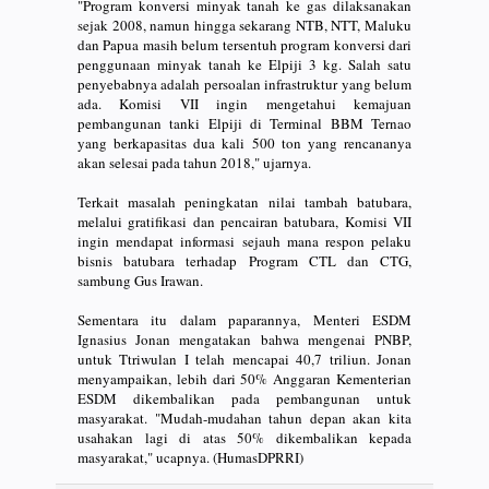
"Program konversi minyak tanah ke gas dilaksanakan
sejak 2008, namun hingga sekarang NTB, NTT, Maluku
dan Papua masih belum tersentuh program konversi dari
penggunaan minyak tanah ke Elpiji 3 kg. Salah satu
penyebabnya adalah persoalan infrastruktur yang belum
ada. Komisi VII ingin mengetahui kemajuan
pembangunan tanki Elpiji di Terminal BBM Ternao
yang berkapasitas dua kali 500 ton yang rencananya
akan selesai pada tahun 2018," ujarnya.
Terkait masalah peningkatan nilai tambah batubara,
melalui gratifikasi dan pencairan batubara, Komisi VII
ingin mendapat informasi sejauh mana respon pelaku
bisnis batubara terhadap Program CTL dan CTG,
sambung Gus Irawan.
Sementara itu dalam paparannya, Menteri ESDM
Ignasius Jonan mengatakan bahwa mengenai PNBP,
untuk Ttriwulan I telah mencapai 40,7 triliun. Jonan
menyampaikan, lebih dari 50% Anggaran Kementerian
ESDM dikembalikan pada pembangunan untuk
masyarakat. "Mudah-mudahan tahun depan akan kita
usahakan lagi di atas 50% dikembalikan kepada
masyarakat," ucapnya. (HumasDPRRI)