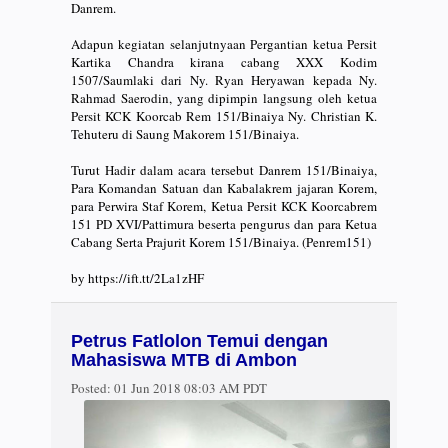
Danrem.
Adapun kegiatan selanjutnyaan Pergantian ketua Persit
Kartika Chandra kirana cabang XXX Kodim
1507/Saumlaki dari Ny. Ryan Heryawan kepada Ny.
Rahmad Saerodin, yang dipimpin langsung oleh ketua
Persit KCK Koorcab Rem 151/Binaiya Ny. Christian K.
Tehuteru di Saung Makorem 151/Binaiya.
Turut Hadir dalam acara tersebut Danrem 151/Binaiya,
Para Komandan Satuan dan Kabalakrem jajaran Korem,
para Perwira Staf Korem, Ketua Persit KCK Koorcabrem
151 PD XVI/Pattimura beserta pengurus dan para Ketua
Cabang Serta Prajurit Korem 151/Binaiya. (Penrem151)
by https://ift.tt/2La1zHF
Petrus Fatlolon Temui dengan
Mahasiswa MTB di Ambon
Posted:
01 Jun 2018 08:03 AM PDT