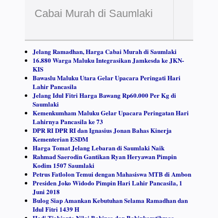
Cabai Murah di Saumlaki
Jelang Ramadhan, Harga Cabai Murah di Saumlaki
16.880 Warga Maluku Integrasikan Jamkesda ke JKN-
KIS
Bawaslu Maluku Utara Gelar Upacara Peringati Hari
Lahir Pancasila
Jelang Idul Fitri Harga Bawang Rp60.000 Per Kg di
Saumlaki
Kemenkumham Maluku Gelar Upacara Peringatan Hari
Lahirnya Pancasila ke 73
DPR RI DPR RI dan Ignasius Jonan Bahas Kinerja
Kementerian ESDM
Harga Tomat Jelang Lebaran di Saumlaki Naik
Rahmad Saerodin Gantikan Ryan Heryawan Pimpin
Kodim 1507 Saumlaki
Petrus Fatlolon Temui dengan Mahasiswa MTB di Ambon
Presiden Joko Widodo Pimpin Hari Lahir Pancasila, 1
Juni 2018
Bulog Siap Amankan Kebutuhan Selama Ramadhan dan
Idul Fitri 1439 H
Hadi Tjahjanto Nilai Babinsa dan Babinkamtibmas