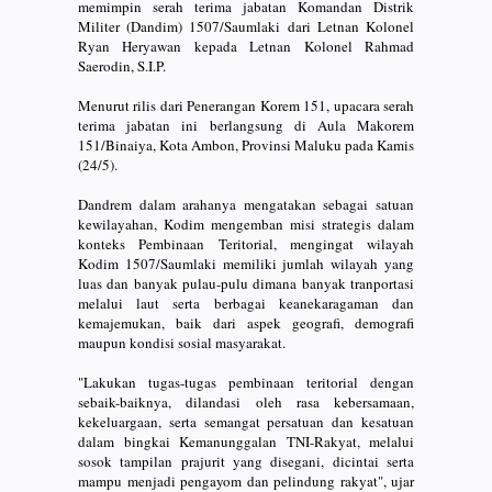
memimpin serah terima jabatan Komandan Distrik
Militer (Dandim) 1507/Saumlaki dari Letnan Kolonel
Ryan Heryawan kepada Letnan Kolonel Rahmad
Saerodin, S.I.P.
Menurut rilis dari Penerangan Korem 151, upacara serah
terima jabatan ini berlangsung di Aula Makorem
151/Binaiya, Kota Ambon, Provinsi Maluku pada Kamis
(24/5).
Dandrem dalam arahanya mengatakan sebagai satuan
kewilayahan, Kodim mengemban misi strategis dalam
konteks Pembinaan Teritorial, mengingat wilayah
Kodim 1507/Saumlaki memiliki jumlah wilayah yang
luas dan banyak pulau-pulu dimana banyak tranportasi
melalui laut serta berbagai keanekaragaman dan
kemajemukan, baik dari aspek geografi, demografi
maupun kondisi sosial masyarakat.
"Lakukan tugas-tugas pembinaan teritorial dengan
sebaik-baiknya, dilandasi oleh rasa kebersamaan,
kekeluargaan, serta semangat persatuan dan kesatuan
dalam bingkai Kemanunggalan TNI-Rakyat, melalui
sosok tampilan prajurit yang disegani, dicintai serta
mampu menjadi pengayom dan pelindung rakyat", ujar