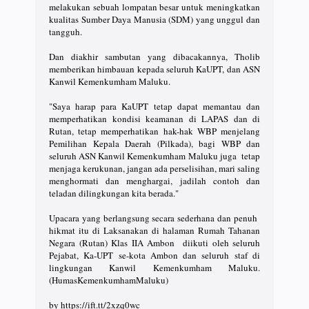
melakukan sebuah lompatan besar untuk meningkatkan
kualitas Sumber Daya Manusia (SDM) yang unggul dan
tangguh.
Dan diakhir sambutan yang dibacakannya, Tholib
memberikan himbauan kepada seluruh KaUPT, dan ASN
Kanwil Kemenkumham Maluku.
"Saya harap para KaUPT tetap dapat memantau dan
memperhatikan kondisi keamanan di LAPAS dan di
Rutan, tetap memperhatikan hak-hak WBP menjelang
Pemilihan Kepala Daerah (Pilkada), bagi WBP dan
seluruh ASN Kanwil Kemenkumham Maluku juga tetap
menjaga kerukunan, jangan ada perselisihan, mari saling
menghormati dan menghargai, jadilah contoh dan
teladan dilingkungan kita berada."
Upacara yang berlangsung secara sederhana dan penuh
hikmat itu di Laksanakan di halaman Rumah Tahanan
Negara (Rutan) Klas IIA Ambon diikuti oleh seluruh
Pejabat, Ka-UPT se-kota Ambon dan seluruh staf di
lingkungan Kanwil Kemenkumham Maluku.
(HumasKemenkumhamMaluku)
by https://ift.tt/2xzq0wc