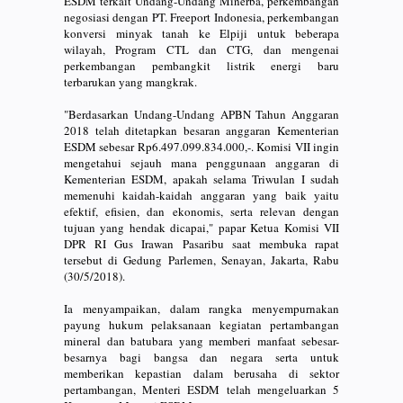
ESDM terkait Undang-Undang Minerba, perkembangan
negosiasi dengan PT. Freeport Indonesia, perkembangan
konversi minyak tanah ke Elpiji untuk beberapa
wilayah, Program CTL dan CTG, dan mengenai
perkembangan pembangkit listrik energi baru
terbarukan yang mangkrak.
"Berdasarkan Undang-Undang APBN Tahun Anggaran
2018 telah ditetapkan besaran anggaran Kementerian
ESDM sebesar Rp6.497.099.834.000,-. Komisi VII ingin
mengetahui sejauh mana penggunaan anggaran di
Kementerian ESDM, apakah selama Triwulan I sudah
memenuhi kaidah-kaidah anggaran yang baik yaitu
efektif, efisien, dan ekonomis, serta relevan dengan
tujuan yang hendak dicapai," papar Ketua Komisi VII
DPR RI Gus Irawan Pasaribu saat membuka rapat
tersebut di Gedung Parlemen, Senayan, Jakarta, Rabu
(30/5/2018).
Ia menyampaikan, dalam rangka menyempurnakan
payung hukum pelaksanaan kegiatan pertambangan
mineral dan batubara yang memberi manfaat sebesar-
besarnya bagi bangsa dan negara serta untuk
memberikan kepastian dalam berusaha di sektor
pertambangan, Menteri ESDM telah mengeluarkan 5