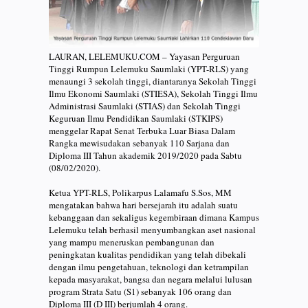
LAURAN, LELEMUKU.COM – Yayasan Perguruan
Tinggi Rumpun Lelemuku Saumlaki (YPT-RLS) yang
menaungi 3 sekolah tinggi, diantaranya Sekolah Tinggi
Ilmu Ekonomi Saumlaki (STIESA), Sekolah Tinggi Ilmu
Administrasi Saumlaki (STIAS) dan Sekolah Tinggi
Keguruan Ilmu Pendidikan Saumlaki (STKIPS)
menggelar Rapat Senat Terbuka Luar Biasa Dalam
Rangka mewisudakan sebanyak 110 Sarjana dan
Diploma III Tahun akademik 2019/2020 pada Sabtu
(08/02/2020).
Ketua YPT-RLS, Polikarpus Lalamafu S.Sos, MM
mengatakan bahwa hari bersejarah itu adalah suatu
kebanggaan dan sekaligus kegembiraan dimana Kampus
Lelemuku telah berhasil menyumbangkan aset nasional
yang mampu meneruskan pembangunan dan
peningkatan kualitas pendidikan yang telah dibekali
dengan ilmu pengetahuan, teknologi dan ketrampilan
kepada masyarakat, bangsa dan negara melalui lulusan
program Strata Satu (S1) sebanyak 106 orang dan
Diploma III (D III) berjumlah 4 orang.