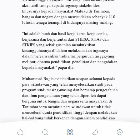
akuntabilitasnya kepada segenap stakeholder,
khususnya kepada masyarakat Maluku di Tanimbar,
bangsa dan negara dengan mewisudakan sebanyak 110
lulusan tenaga terampil di bidangnya masing-masing.
"Ini adalah buah dan hasil kerja keras, kerja cerdas,
kerjasama dan kerja tuntas dari STIESA, STIAS dan
STKIPS yang sekaligus telah membuktikan
kesungguhannya di dalam melaksanakan tugasnya
dalam merealisasikan tridharma perguruan tinggi,yang
meliputi dharma pendidikan, penelitian dan pengabdian
kepada masyarakat," papar dia.
Muhammad Bugis memberikan ucapan selamat kepada
para wisudawan yang telah menyelesaikan studi pada
program studi masing-masing dan berharap pengetahuan
dan ilmu pengetahuan yang telah diperoleh dapat
berguna untuk bangsa dan negara serta masyarakat di
Tanimbar serta meminta para wisudawan untuk tidak
mencederai dunia pendidikan tinggi dengan melakukan
hal-hal yang tidak berkenan dengan sistem pendidikan
nasional.
"Anda semua adalah orang-orang yang paling terdepan,