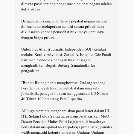
dimana pasal tentang penghinaan pejabat negara adalah
delik aduan.
Dengan demikian, apabila ada pejabat negara merasa
dihina harus melaporkan sendiri secara pribadi atau
dikuasakan kepada penasehat hukumnya, tentunya
dengan biaya pribadi.
Untuk itu, Aliansi Jurnalis Independen (AJI) Kendari
melalui Kordiv Advokasi, Zainal A. Ishaq La Ode Pandi
Sartiman mendesak penegak hukum segera
menghadirkan Bupati Buteng, Samahudin, ke
pengadilan.
"Bupati Buteng harus menghormati Undang undang
Pers dan penegak hukum. Sebab dalam sengketa
jurnalistik, penegak hukum menggunakan UU Nomor
40 Tahun 1999 tentang Pers," ujar dia.
AJI juga meminta menghapuskan pasal karet dalam UU
ITE. Selain Polda Sultra harus mensosialisasikan MoU
Dewan Pers dan Mabes Polri ke jajaran di bawahnya.
Serta dalam menjalankan kerja-kerja jurnalistik, jurnalis
wajib mematuhi ketentutan dalam Undang-Undang