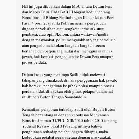
Hal ini juga dikuatkan dalam MoU antara Dewan Pers
dan Mabes Polri. Pada BAB III bagian kedua tentang
Koordinasi di Bidang Perlindungan Kemerdekaan Pers
Pasal 4 poin 2, apabila Polri menerima pengaduan
dugaan perselisihan atau sengketa termasuk surat
pembaca, atau opini/kolom, antara wartawan/media
dengan masyarakat, polisi mengarahkan yang berselisih
atau pengadu melakukan langkah-langkah secara
bertahap dan berjenjang mulai dari menggunakan hak
jawab, hak koreksi, pengaduan ke Dewan Pers maupun
proses perdata.
Dalam kasus yang menimpa Sadli, tidak melewati
tahapan yang dimaksud, dimana penggunaan hak jawab,
hak koreksi, pengaduan ke pihak polisi maupun proses
perdata, tidak dilakukan oleh pihak pelapor dalam hal
ini Bupati Buton Tengah Samahuddin.
Kemudian, pelaporan terhadap Sadli oleh Bupati Buton
Tengah bertentangan dengan keputusan Mahkamah
Konstitusi nomor 31/PUU-XIII/2015 tahun 2015 tentang
Yudisial Review pasal 319, yang intinya bahwa
penghinaan terhadap pejabat negara dihapus, maka
kedudukan pejabat negara setara dengan masyarakat,