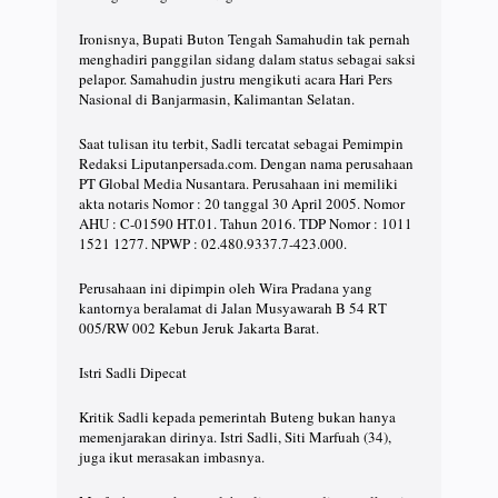
Ironisnya, Bupati Buton Tengah Samahudin tak pernah
menghadiri panggilan sidang dalam status sebagai saksi
pelapor. Samahudin justru mengikuti acara Hari Pers
Nasional di Banjarmasin, Kalimantan Selatan.
Saat tulisan itu terbit, Sadli tercatat sebagai Pemimpin
Redaksi Liputanpersada.com. Dengan nama perusahaan
PT Global Media Nusantara. Perusahaan ini memiliki
akta notaris Nomor : 20 tanggal 30 April 2005. Nomor
AHU : C-01590 HT.01. Tahun 2016. TDP Nomor : 1011
1521 1277. NPWP : 02.480.9337.7-423.000.
Perusahaan ini dipimpin oleh Wira Pradana yang
kantornya beralamat di Jalan Musyawarah B 54 RT
005/RW 002 Kebun Jeruk Jakarta Barat.
Istri Sadli Dipecat
Kritik Sadli kepada pemerintah Buteng bukan hanya
memenjarakan dirinya. Istri Sadli, Siti Marfuah (34),
juga ikut merasakan imbasnya.