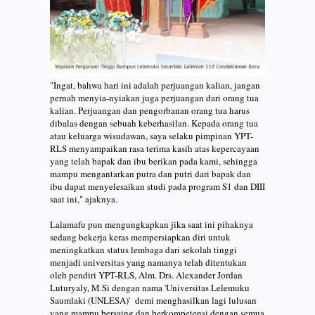
"Ingat, bahwa hari ini adalah perjuangan kalian, jangan
pernah menyia-nyiakan juga perjuangan dari orang tua
kalian. Perjuangan dan pengorbanan orang tua harus
dibalas dengan sebuah keberhasilan. Kepada orang tua
atau keluarga wisudawan, saya selaku pimpinan YPT-
RLS menyampaikan rasa terima kasih atas kepercayaan
yang telah bapak dan ibu berikan pada kami, sehingga
mampu mengantarkan putra dan putri dari bapak dan
ibu dapat menyelesaikan studi pada program S1 dan DIII
saat ini," ajaknya.
Lalamafu pun mengungkapkan jika saat ini pihaknya
sedang bekerja keras mempersiapkan diri untuk
meningkatkan status lembaga dari sekolah tinggi
menjadi universitas yang namanya telah ditentukan
oleh pendiri YPT-RLS, Alm. Drs. Alexander Jordan
Luturyaly, M.Si dengan nama 'Universitas Lelemuku
Saumlaki (UNLESA)' demi menghasilkan lagi lulusan
yang mampu bersaing dan berkompetensi dengan semua