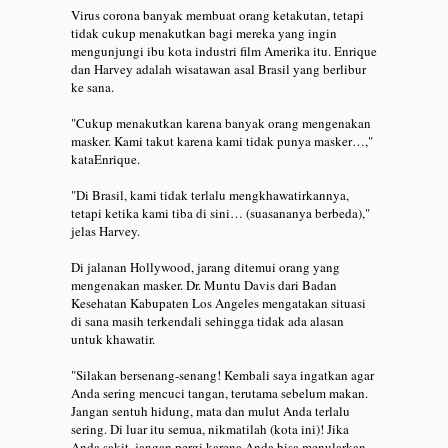
Virus corona banyak membuat orang ketakutan, tetapi
tidak cukup menakutkan bagi mereka yang ingin
mengunjungi ibu kota industri film Amerika itu. Enrique
dan Harvey adalah wisatawan asal Brasil yang berlibur
ke sana.
"Cukup menakutkan karena banyak orang mengenakan
masker. Kami takut karena kami tidak punya masker…,"
kataEnrique.
"Di Brasil, kami tidak terlalu mengkhawatirkannya,
tetapi ketika kami tiba di sini… (suasananya berbeda),"
jelas Harvey.
Di jalanan Hollywood, jarang ditemui orang yang
mengenakan masker. Dr. Muntu Davis dari Badan
Kesehatan Kabupaten Los Angeles mengatakan situasi
di sana masih terkendali sehingga tidak ada alasan
untuk khawatir.
"Silakan bersenang-senang! Kembali saya ingatkan agar
Anda sering mencuci tangan, terutama sebelum makan.
Jangan sentuh hidung, mata dan mulut Anda terlalu
sering. Di luar itu semua, nikmatilah (kota ini)! Jika
Anda sakit, jangan pergi karena Anda bisa menularkan