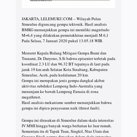
JAKARTA, LELEMUKU.COM – Wilayah Pulau
Simeulue diguncang gempa tektonik. Hasil analisis
BMKG menunjukkan gempa ini memiliki magnitudo
M=6,4 yang dilakukan pemutakhiran menjadi M 6,1
Pada Selasa, 7 Januari 2020 pukul 13.05.18 WIB.
Menurut Kepala Bidang Mitigasi Gempa Bumi dan
Tsunami, Dr. Daryono, S.Si bahwa episenter terletak pada
koordinat 2.3 LU dan 96.32 BT tepatnya di laut pada
jarak 19 km arah Selatan Kota Sinabang, Kabupaten
Simeulue, Aceh, pada kedalaman 20 km.
Gempa ini merupakan jenis gempa dangkal akibat
aktivitas subduksi Lempeng Indo-Australia yang
menunjam ke bawah Lempeng Eurasia di zona
megathrust.
Hasil analisis mekanisme sumber menunjukkan bahwa
gempa ini dipicu penyesaran naik (thrust fault).
Gempa ini dirasakan di Simeulue dalam skala intensitas
IV MMI hingga banyak warga berlarian ke luar rumah.
Sementara itu di Tapak Tuan, Singkil, Nias Utara dan
Gunung Sitoli gempa dirasakan dalam skala intensitas