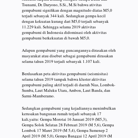
Tsunami, Dr. Daryono, S.Si., M.Si bahwa ativitas
gempabumi signifikan dengan magnitudo diatas M5,0
terjadi sebanyak 344 kali. Sedangkan gempa kecil
dengan kekuatan kurang dari M5,0 terjadi sebanyak
11.229 kali. Sehingga selama 2019 aktivitas
gempabumi di Indonesia didominasi oleh aktivitas
gempabumi berkekuatan di bawah M5,0.
Adapun gempabumi yang guncangannya dirasakan oleh
masyarakat atau disebut sebagai gempabumi dirasakan
selama tahun 2019 terjadi sebanyak 1.107 kali.
Berdasarkan peta aktivitas gempabumi (seismisitas)
selama tahun 2019 tampak bahwa kluster aktivitas
gempabumi paling aktif terjadi di daerah Nias, Lombok-
Sumba, Laut Maluku Utara, Ambon, Laut Banda, dan
Sarmi-Mamberamo.
Sedangkan gempabumi yang kejadiannya menimbulkan
kerusakan bangunan rumah terjadi sebanyak 17
kali,yaitu: Gempa Morotai 16 Januari 2019 (M5,3),
Gempa Solok Selatan 28 Februari 2019 (M 5,6), Gempa
Lombok 17 Maret 2019 (M 5,4), Gempa Sumenep 2
April 2019 (M 5,0), Gempa Banggai 12 April 2019 (M