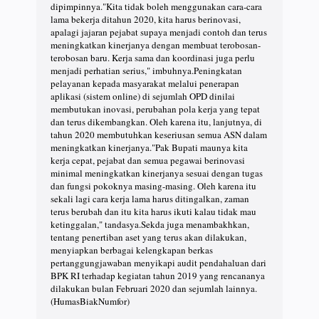
dipimpinnya."Kita tidak boleh menggunakan cara-cara
lama bekerja ditahun 2020, kita harus berinovasi,
apalagi jajaran pejabat supaya menjadi contoh dan terus
meningkatkan kinerjanya dengan membuat terobosan-
terobosan baru. Kerja sama dan koordinasi juga perlu
menjadi perhatian serius," imbuhnya.Peningkatan
pelayanan kepada masyarakat melalui penerapan
aplikasi (sistem online) di sejumlah OPD dinilai
membutukan inovasi, perubahan pola kerja yang tepat
dan terus dikembangkan. Oleh karena itu, lanjutnya, di
tahun 2020 membutuhkan keseriusan semua ASN dalam
meningkatkan kinerjanya."Pak Bupati maunya kita
kerja cepat, pejabat dan semua pegawai berinovasi
minimal meningkatkan kinerjanya sesuai dengan tugas
dan fungsi pokoknya masing-masing. Oleh karena itu
sekali lagi cara kerja lama harus ditingalkan, zaman
terus berubah dan itu kita harus ikuti kalau tidak mau
ketinggalan," tandasya.Sekda juga menambakhkan,
tentang penertiban aset yang terus akan dilakukan,
menyiapkan berbagai kelengkapan berkas
pertanggungjawaban menyikapi audit pendahaluan dari
BPK RI terhadap kegiatan tahun 2019 yang rencananya
dilakukan bulan Februari 2020 dan sejumlah lainnya.
(HumasBiakNumfor)